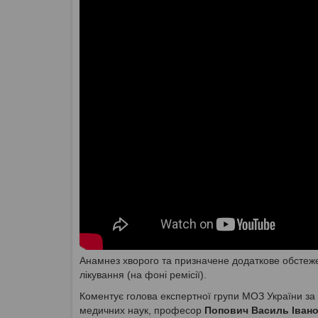
Анамнез хворого та призначене додаткове обстеже
лікування (на фоні ремісії).
Коментує голова експертної групи МОЗ України за 
медичних наук, професор
Попович Василь Іван