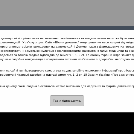
Проведені
Конференції
Партнери
Лек
а даному сайті, орієнтована на загальне ознайомлення та жодним чином не може бути вико
заходи
проекту
рекомендацій. У зв’язку з цим, Сайт «Школи доказової медицини» не несе жодної відповіда
користання матеріалів, викладених на даному сайті. Документація з фармацевтичних продук
користовувати її замість консультації з кваліфікованими фахівцями в галузі медицини та інш
нів дихання
Клінічний випадок: Загострення ХРС без назального
дається за вашою згодою відповідно до вимог ч.ч. 1, 2 ст. 15 Закону України «Про захист п
що вам потрібна консультація з конкретного питання, пов’язаного зі здоров’ям, необхідно зв
я на сайті, ви підтверджуєте свою згоду на дистанційне отримання інформації про лікарсь
цептурні лікарські засоби) на підставі вимог ч.ч. 1, 2 ст. 15 Закону України «Про захист пр
 Загострення ХРС без
ся на даному сайті, подана з освітньою метою виключно для медичних та фармацевтичних пра
у
Так, я підтверджую.