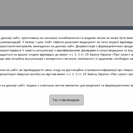
Проведені
Конференції
Партнери
Лек
а даному сайті, орієнтована на загальне ознайомлення та жодним чином не може бути вико
заходи
проекту
рекомендацій. У зв’язку з цим, Сайт «Школи доказової медицини» не несе жодної відповіда
користання матеріалів, викладених на даному сайті. Документація з фармацевтичних продук
користовувати її замість консультації з кваліфікованими фахівцями в галузі медицини та інш
нів дихання
Який спеціаліст повинен лікувати гострий тонзиліт на
дається за вашою згодою відповідно до вимог ч.ч. 1, 2 ст. 15 Закону України «Про захист п
що вам потрібна консультація з конкретного питання, пов’язаного зі здоров’ям, необхідно зв
я на сайті, ви підтверджуєте свою згоду на дистанційне отримання інформації про лікарсь
цептурні лікарські засоби) на підставі вимог ч.ч. 1, 2 ст. 15 Закону України «Про захист пр
инен лікувати гострий
ся на даному сайті, подана з освітньою метою виключно для медичних та фармацевтичних пра
льному рівні?
Так, я підтверджую.