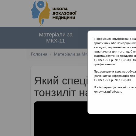
Матеріали за
Нормативні
Інформація, опублікована н
МКХ-11
документи
практичних або комерційних 
наслідки, отримані через ви
призначена для того, щоб ви
Головна
Матеріали за МКХ-11
12 Хвороби орга
фармацевтичних продуктів на
12.05.1991 р. № 1023-XII. Як
професіоналів.
Продовжуючи своє перебуванн
(включаючи інформацію про ре
Який спеціаліст пов
12.05.1991 р. № 1023-XII.
Уся інформація, яка містить
тонзиліт на госпіта
консультації лікаря.