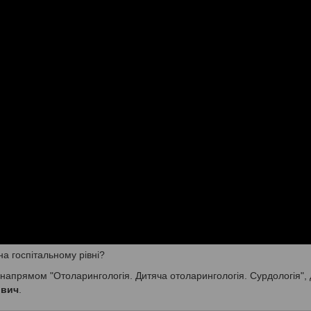
на госпітальному рівні?
напрямом "Отоларингологія. Дитяча отоларингологія. Сурдологія", 
ович
.