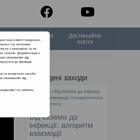
тори
Спеціальні
Дистанційна
ристана в якості медичних,
випуски
освіта
льності за негативні
тів не є рекламою та не
их галузях. Документація з
 госпітальному рівні?
рав споживачів» від
ернутися до фахівців-
кі та косметичні засоби
Проведені заходи
ав споживачів» від
цівників і не замінює
SHDM.info | Від екземи до інфекції:
алгоритм взаємодії отоларинголога
та дерматолога
Від екземи до
інфекції: алгоритм
взаємодії