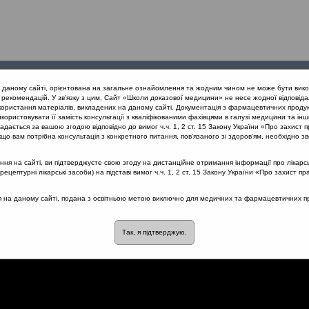
Проведені
Конференції
Партнери
Лек
а даному сайті, орієнтована на загальне ознайомлення та жодним чином не може бути вико
заходи
проекту
рекомендацій. У зв’язку з цим, Сайт «Школи доказової медицини» не несе жодної відповіда
користання матеріалів, викладених на даному сайті. Документація з фармацевтичних продук
користовувати її замість консультації з кваліфікованими фахівцями в галузі медицини та інш
нів дихання
Поширеність ГРВІ у дітей та дорослих
дається за вашою згодою відповідно до вимог ч.ч. 1, 2 ст. 15 Закону України «Про захист п
що вам потрібна консультація з конкретного питання, пов’язаного зі здоров’ям, необхідно зв
я на сайті, ви підтверджуєте свою згоду на дистанційне отримання інформації про лікарсь
цептурні лікарські засоби) на підставі вимог ч.ч. 1, 2 ст. 15 Закону України «Про захист пр
 дітей та дорослих
ся на даному сайті, подана з освітньою метою виключно для медичних та фармацевтичних пра
Так, я підтверджую.