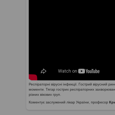
Респіраторні вірусні інфекції. Гострий вірусний ри
моменти. Тягар гострих респіраторних захворювань 
різних вікових груп.
Коментує заслужений лікар України, професор
Кр