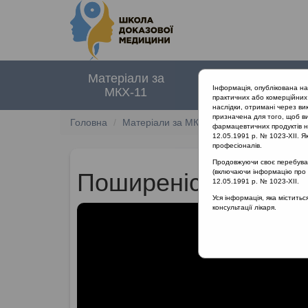
Матеріали за
Нормативні
Інформація, опублікована н
МКХ-11
документи
практичних або комерційних 
наслідки, отримані через ви
призначена для того, щоб ви
Головна
Матеріали за МКХ-11
12 Хвороби орга
фармацевтичних продуктів на
12.05.1991 р. № 1023-XII. Як
професіоналів.
Продовжуючи своє перебуванн
(включаючи інформацію про ре
Поширеність ГРВІ у
12.05.1991 р. № 1023-XII.
Уся інформація, яка містить
консультації лікаря.