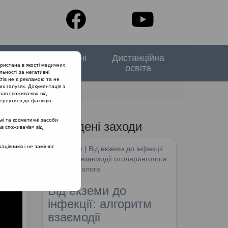
тори
Спеціальні
Дистанційна
ристана в якості медичних,
випуски
освіта
льності за негативні
тів не є рекламою та не
их галузях. Документація з
рав споживачів» від
ернутися до фахівців-
кі та косметичні засоби
Проведені заходи
ав споживачів» від
цівників і не замінює
SHDM.info | Від екземи до інфекції:
алгоритм взаємодії отоларинголога
та дерматолога
Від екземи до
інфекції: алгоритм
взаємодії