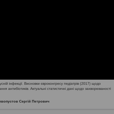
сній інфекції. Висновки євроконгресу педіатрів (2017) щодо
ння антибіотиків. Актуальні статистичні дані щодо захворюваності
ивопустов Сергій Петрович