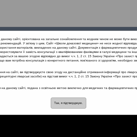
Проведені
Конференції
Партнери
Лек
а даному сайті, орієнтована на загальне ознайомлення та жодним чином не може бути вико
заходи
проекту
рекомендацій. У зв’язку з цим, Сайт «Школи доказової медицини» не несе жодної відповіда
користання матеріалів, викладених на даному сайті. Документація з фармацевтичних продук
користовувати її замість консультації з кваліфікованими фахівцями в галузі медицини та інш
нів дихання
Вирішення проблеми антибіотикорезистентності
дається за вашою згодою відповідно до вимог ч.ч. 1, 2 ст. 15 Закону України «Про захист п
що вам потрібна консультація з конкретного питання, пов’язаного зі здоров’ям, необхідно зв
я на сайті, ви підтверджуєте свою згоду на дистанційне отримання інформації про лікарсь
цептурні лікарські засоби) на підставі вимог ч.ч. 1, 2 ст. 15 Закону України «Про захист пр
 антибіотикорезистентнос
ся на даному сайті, подана з освітньою метою виключно для медичних та фармацевтичних пра
Так, я підтверджую.