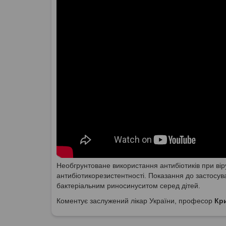
Необгрунтоване використання антибіотиків при віру
антибіотикорезистентності. Показання до застосува
бактеріальним риносинуситом серед дітей.
Коментує заслужений лікар України, професор
Кр