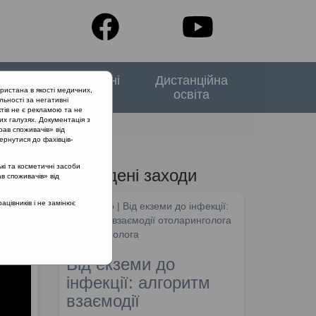
тори
Спеціальні
Дистанційна
ристана в якості медичних,
випуски
освіта
льності за негативні
тів не є рекламою та не
их галузях. Документація з
рав споживачів» від
ернутися до фахівців-
кі та косметичні засоби
Проведені заходи
ав споживачів» від
ті
цівників і не замінює
SHDM.info | Від екземи до інфекції:
алгоритм взаємодії отоларинголога
та дерматолога
Від екземи до
інфекції: алгоритм
взаємодії