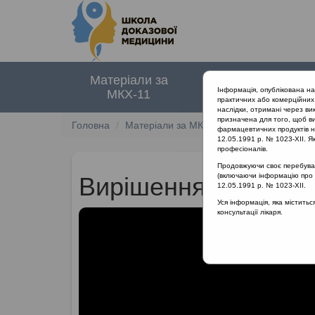
Матеріали за
Нормативні
Інформація, опублікована н
МКХ-11
документи
практичних або комерційних 
наслідки, отримані через ви
призначена для того, щоб ви
Головна
Матеріали за МКХ-11
12 Хвороби орга
фармацевтичних продуктів на
12.05.1991 р. № 1023-XII. Як
професіоналів.
Продовжуючи своє перебуванн
(включаючи інформацію про ре
Вирішення проблеми
12.05.1991 р. № 1023-XII.
Уся інформація, яка містить
консультації лікаря.