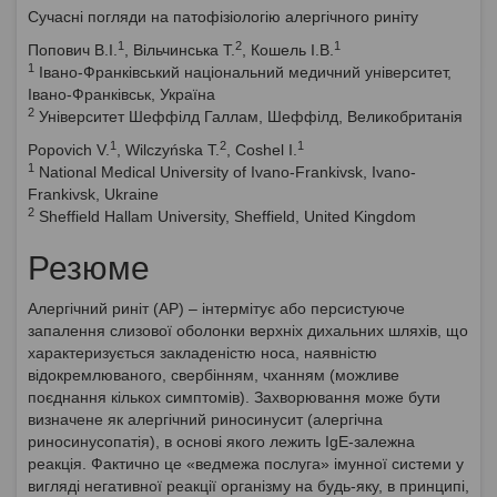
Сучасні погляди на патофізіологію алергічного риніту
1
2
1
Попович В.І.
, Вільчинська Т.
, Кошель І.В.
1
Івано-Франківський національний медичний університет,
Івано-Франківськ, Україна
2
Університет Шеффілд Галлам, Шеффілд, Великобританія
1
2
1
Popovich V.
, Wilczyńska T.
, Coshel I.
1
National Medical University of Ivano-Frankivsk, Ivano-
Frankivsk, Ukraine
2
Sheffield Hallam University, Sheffield, United Kingdom
Резюме
Алергічний риніт (АР) – інтермітує або персистуюче
запалення слизової оболонки верхніх дихальних шляхів, що
характеризується закладеністю носа, наявністю
відокремлюваного, свербінням, чханням (можливе
поєднання кількох симптомів). Захворювання може бути
визначене як алергічний риносинусит (алергічна
риносинусопатія), в основі якого лежить IgE-залежна
реакція. Фактично це «ведмежа послуга» імунної системи у
вигляді негативної реакції організму на будь-яку, в принципі,