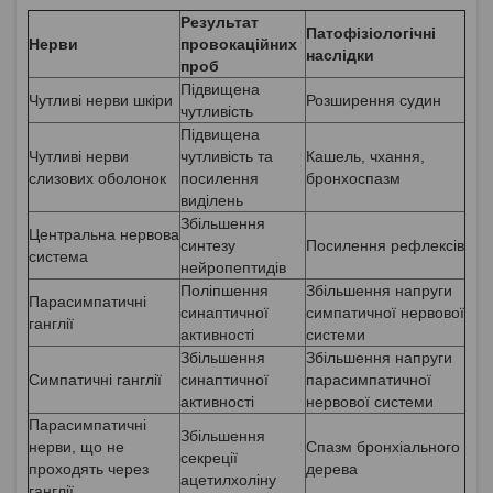
Результат
Патофізіологічні
Нерви
провокаційних
наслідки
проб
Підвищена
Чутливі нерви шкіри
Розширення судин
чутливість
Підвищена
Чутливі нерви
чутливість та
Кашель, чхання,
слизових оболонок
посилення
бронхоспазм
виділень
Збільшення
Центральна нервова
синтезу
Посилення рефлексів
система
нейропептидів
Поліпшення
Збільшення напруги
Парасимпатичні
синаптичної
симпатичної нервової
ганглії
активності
системи
Збільшення
Збільшення напруги
Симпатичні ганглії
синаптичної
парасимпатичної
активності
нервової системи
Парасимпатичні
Збільшення
нерви, що не
Спазм бронхіального
секреції
проходять через
дерева
ацетилхоліну
ганглії