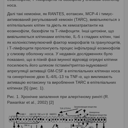
носа.
Далі такі хемокіни, як RANTES, еотаксин, MCP-4 і тимус-
активований регульований хемокін (TARC), вивільняються з
епітеліальних клітин та діють як хемоатрактанти на
еозинофіли, базофіли та Т-лімфоцити. Інші цитокіни, що
вивільняються клітинами епітелію, IL-5 з гладких клітин, такі
як колонієстимулюючий фактор макрофагів та гранулоцитів,
і Т-лімфоцити пролонгують процес інфільтрації еозинофілів
у слизову оболонку носа. У недавніх дослідженнях було
показано, що в пізній фазі імунної відповіді огрядні клітини
посилюють його шляхом гістамін/триптаз-індукованої
апрегуляції активації GM-CSF в епітеліальних клітинах носа
та синергічною дією IL-4/IL-13 та TNF-α, що викликають
активацію еотаксину та вироблення TARC в епітеліальних
клітинах [5] (рис. 1).
Рис. 1. Хронічне запалення при алергічному риніті (R.
Pawankar et al., 2002) [2]