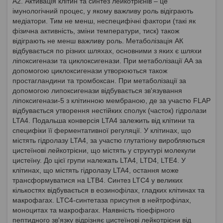
А2. Активація клітин та синтез лейкотрієнів – це
імунологічний процес, у якому важливу роль відіграють
медіатори. Тим не менш, неспецифічні фактори (такі як
фізична активність, зміни температури, тиск) також
відіграють не менш важливу роль. Метаболізація АК
відбувається по різних шляхах, основними з яких є шляхи
ліпоксигенази та циклоксигенази. При метаболізації АА за
допомогою циклоксигенази утворюються також
простагландини та тромбоксан. При метаболізації за
допомогою липоксигенази відбувається зв'язування
ліпоксигенази-5 з клітинною мембраною, де за участю FLAP
відбувається утворення нестійких сполук (часток) гідролази
LTA4. Подальша конверсія LTA4 залежить від клітини та
специфіки її ферментативної регуляції. У клітинах, що
містять гідролазу LTA4, за участю глутатіону виробляються
цистеїнові лейкотрієни, що містять у структурі молекули
цистеїну. До цієї групи належать LTA4, LTD4, LTE4. У
клітинах, що містять гідролазу LTA4, остання може
трансформуватися на LTB4. Синтез LTC4 у великих
кількостях відбувається в еозинофілах, гладких клітинах та
макрофагах. LTC4-синтетаза присутня в нейтрофілах,
моноцитах та макрофагах. Наявність тіоефірного
пептидного зв'язку відрізняє цистеїнові лейкотрієни від