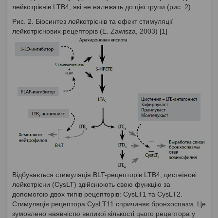
лейкотрієнів LTB4, які не належать до цієї групи (рис. 2).
Рис. 2. Біосинтез лейкотрієнів та ефект стимуляції
лейкотрієнових рецепторів (E. Zawisza, 2003) [1]
Відбувається стимуляція BLT-рецепторів LTB4; цистеїнові
лейкотрієни (CysLT) здійснюють свою функцію за
допомогою двох типів рецепторів: CysLT1 та СysLT2.
Стимуляція рецептора CysLT11 спричиняє бронхоспазм. Це
зумовлено наявністю великої кількості цього рецептора у