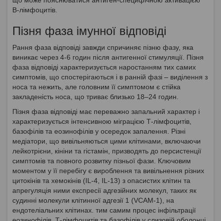
В-лімфоцитів.
Пізня фаза імунної відповіді
Рання фаза відповіді завжди спричиняє пізню фазу, яка
виникає через 4-6 годин після антигенної стимуляції. Пізня
фаза відповіді характеризується наростанням тих самих
симптомів, що спостерігаються і в ранній фазі – виділення з
носа та нежить, але головним її симптомом є стійка
закладеність носа, що триває близько 18–24 годин.
Пізня фаза відповіді має переважно запальний характер і
характеризується інтенсивною міграцією Т-лімфоцитів,
базофілів та еозинофілів у осередок запалення. Різні
медіатори, що вивільняються цими клітинами, включаючи
лейкотрієни, кініни та гістамін, призводять до персистенції
симптомів та повного розвитку пізньої фази. Ключовим
моментом у її перебігу є вироблення та вивільнення різних
цитокінів та хемокінів (IL-4, IL-13) з опасистих клітин та
апрегуляція ними експресії адгезійних молекул, таких як
судинні молекули клітинної адгезії 1 (VCAM-1), на
ендотеліальних клітинах. тим самим процес інфільтрації
еозинофілів, Т-лімфоцитів та базофілів у слизовій оболонці