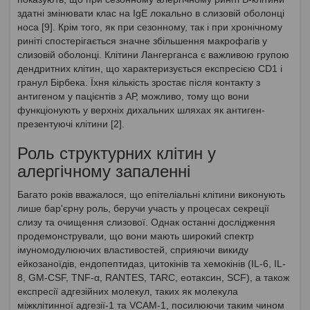
здатні змінювати клас на IgE локально в слизовій оболонці
носа [9]. Крім того, як при сезонному, так і при хронічному
риніті спостерігається значне збільшення макрофагів у
слизовій оболонці. Клітини Лангерганса є важливою групою
дендритних клітин, що характеризується експресією CD1 і
гранул Бірбека. Їхня кількість зростає після контакту з
антигеном у пацієнтів з АР, можливо, тому що вони
функціонують у верхніх дихальних шляхах як антиген-
презентуючі клітини [2].
Роль структурних клітин у
алергічному запаленні
Багато років вважалося, що епітеліальні клітини виконують
лише бар'єрну роль, беручи участь у процесах секреції
слизу та очищення слизової. Однак останні дослідження
продемонстрували, що вони мають широкий спектр
імуномодулюючих властивостей, сприяючи викиду
ейкозаноїдів, ендопептидаз, цитокінів та хемокінів (IL-6, IL-
8, GM-CSF, TNF-α, RANTES, TARC, еотаксин, SCF), а також
експресії адгезійних молекул, таких як молекула
міжклітинної адгезії-1 та VCAM-1, посилюючи таким чином