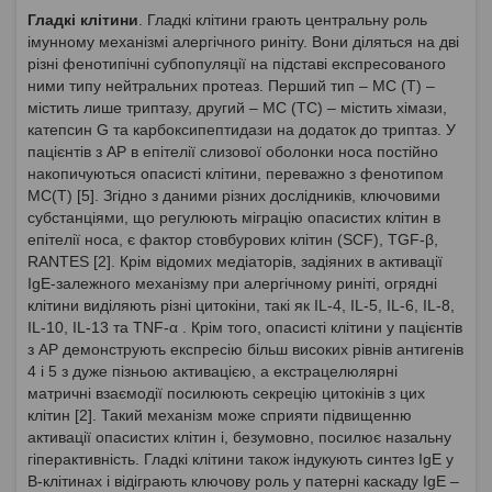
Гладкі клітини
. Гладкі клітини грають центральну роль
імунному механізмі алергічного риніту. Вони діляться на дві
різні фенотипічні субпопуляції на підставі експресованого
ними типу нейтральних протеаз. Перший тип – MC (T) –
містить лише триптазу, другий – MC (TC) – містить хімази,
катепсин G та карбоксипептидази на додаток до триптаз. У
пацієнтів з АР в епітелії слизової оболонки носа постійно
накопичуються опасисті клітини, переважно з фенотипом
MC(T) [5]. Згідно з даними різних дослідників, ключовими
субстанціями, що регулюють міграцію опасистих клітин в
епітелії носа, є фактор стовбурових клітин (SCF), TGF-β,
RANTES [2]. Крім відомих медіаторів, задіяних в активації
IgE-залежного механізму при алергічному риніті, огрядні
клітини виділяють різні цитокіни, такі як IL-4, IL-5, IL-6, IL-8,
IL-10, IL-13 та TNF-α . Крім того, опасисті клітини у пацієнтів
з АР демонструють експресію більш високих рівнів антигенів
4 і 5 з дуже пізньою активацією, а екстрацелюлярні
матричні взаємодії посилюють секрецію цитокінів з цих
клітин [2]. Такий механізм може сприяти підвищенню
активації опасистих клітин і, безумовно, посилює назальну
гіперактивність. Гладкі клітини також індукують синтез IgE у
В-клітинах і відіграють ключову роль у патерні каскаду IgE –