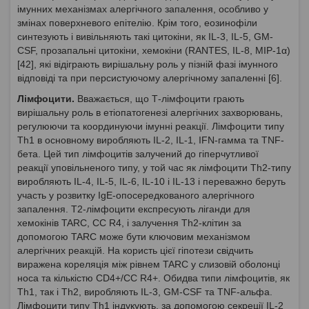
імунних механізмах алергічного запалення, особливо у
змінах поверхневого епітелію. Крім того, еозинофіли
синтезують і вивільняють такі цитокіни, як IL-3, IL-5, GM-
CSF, прозапальні цитокіни, хемокіни (RANTES, IL-8, MIP-1α)
[42], які відіграють вирішальну роль у пізній фазі імунного
відповіді та при персистуючому алергічному запаленні [6].
Лімфоцити.
Вважається, що Т-лімфоцити грають
вирішальну роль в етіопатогенезі алергічних захворювань,
регулюючи та координуючи імунні реакції. Лімфоцити типу
Th1 в основному виробляють IL-2, IL-1, IFN-гамма та TNF-
бета. Цей тип лімфоцитів залучений до гіперчутливої
реакції уповільненого типу, у той час як лімфоцити Th2-типу
виробляють IL-4, IL-5, IL-6, IL-10 і IL-13 і переважно беруть
участь у розвитку IgE-опосередкованого алергічного
запалення. Т2-лімфоцити експресують ліганди для
хемокінів TARC, CC R4, і залучення Th2-клітин за
допомогою TARC може бути ключовим механізмом
алергічних реакцій. На користь цієї гіпотези свідчить
виражена кореляція між рівнем TARC у слизовій оболонці
носа та кількістю CD4+/CC R4+. Обидва типи лімфоцитів, як
Th1, так і Th2, виробляють IL-3, GM-CSF та TNF-альфа.
Лімфоцити типу Th1 індукують, за допомогою секреції IL-2