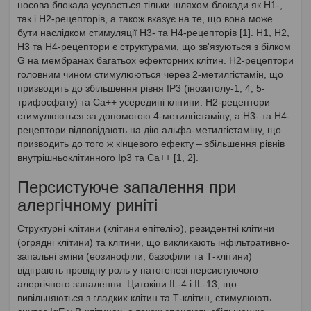
носова блокада усувається тільки шляхом блокади як Н1-,
так і Н2-рецепторів, а також вказує на те, що вона може
бути наслідком стимуляції Н3- та Н4-рецепторів [1]. H1, H2,
H3 та H4-рецептори є структурами, що зв'язуються з білком
G на мембранах багатьох ефекторних клітин. Н2-рецептори
головним чином стимулюються через 2-метилгістамін, що
призводить до збільшення рівня IP3 (інозитолу-1, 4, 5-
трифосфату) та Ca++ усередині клітини. Н2-рецептори
стимулюються за допомогою 4-метилгістаміну, а H3- та H4-
рецептори відповідають на дію альфа-метилгістаміну, що
призводить до того ж кінцевого ефекту – збільшення рівнів
внутрішньоклітинного Ip3 та Ca++ [1, 2].
Персистуюче запалення при
алергічному риніті
Структурні клітини (клітини епітелію), резидентні клітини
(огрядні клітини) та клітини, що викликають інфільтративно-
запальні зміни (еозинофіли, базофіли та Т-клітини)
відіграють провідну роль у патогенезі персистуючого
алергічного запалення. Цитокіни IL-4 і IL-13, що
вивільняються з гладких клітин та Т-клітин, стимулюють