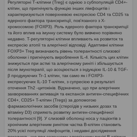
Регуляторні Т-клітини (Treg) є однією з субпопуляцій CD4+-
клітин, що пригнічують функцію інших лімфоцитів і
характеризуються поверхневою експресією CD4 та CD25 та
ядерного фактора транскрипції, пов'язаного з Х-
хромосомою (FOXP3). Роль ядерного фактора транскрипції
та його вплив на імунну систему було вивчено порівняно
недавно. T-регуляторні клітини впливають на розвиток та
експресію атопії та алергічної відповіді. Адаптивні клітини
FOXP3+ Treg визначають рівень толерантності слизової
оболонки і пригнічують вироблення IL-4. Кількість цих клітин
знижується при астмі та алергічному риніті і збільшується
після імунотерапії, що асоціюється з індукцією IL-10 & TGF-
β продукуючих Tr-1 клітин, так само як і FOXP3-
експресуючих IL-10 T-клітин, з супресією в результаті
оточення Th2 -цитокінів. Відзначено, що при алергічних
захворюваннях активація та експансія антиген-специфічних
CD4+, CD25+ T-клітин (Tregs) за допомогою
фармакологічних засобів (стероїдів у низьких дозах та
вітаміну D3) сприяють розвитку антиген-специфічної
толерантності [9]. У слизовій оболонці носа у пацієнтів з
хронічним алергічним ринітом частка В-клітин становить
20% усієї популяції лімфоцитів, і недавні дослідження
показують, що при сезонному алергічному риніті В-клітини