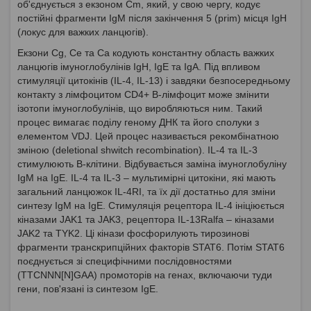
об'єднується з екзоном Cm, який, у свою чергу, кодує
постійні фрагменти IgM після закінчення 5 (prim) місця IgH
(локус для важких ланцюгів).
Екзони Cg, Ce та Ca кодують константну область важких
ланцюгів імуноглобулінів IgH, IgE та IgA. Під впливом
стимуляції цитокінів (IL-4, IL-13) і завдяки безпосередньому
контакту з лімфоцитом CD4+ В-лімфоцит може змінити
ізотопи імуноглобулінів, що виробляються ним. Такий
процес вимагає поділу геному ДНК та його сполуки з
елементом VDJ. Цей процес називається рекомбінатною
зміною (deletional shwitch recombination). IL-4 та IL-3
стимулюють В-клітини. Відбувається заміна імуноглобуліну
IgM на IgE. IL-4 та IL-3 – мультимірні цитокіни, які мають
загальний ланцюжок IL-4RI, та їх дії достатньо для зміни
синтезу IgM на IgE. Стимуляція рецептора IL-4 ініціюється
кіназами JAK1 та JAK3, рецептора IL-13Ralfa – кіназами
JAK2 та TYK2. Ці кінази фосфорилують тирозинові
фрагменти транскрипційних факторів STAT6. Потім STAT6
поєднується зі специфічними послідовностями
(TTCNNN[N]GAA) промоторів на генах, включаючи туди
гени, пов'язані із синтезом IgE.