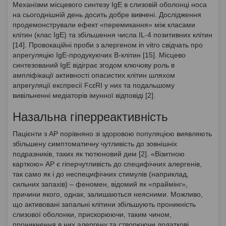
Механізми місцевого синтезу IgE в слизовій оболонці носа
на сьогоднішній день досить добре вивчені. Дослідження
продемонстрували ефект «перемикання» між класами
клітин (клас IgE) та збільшення числа IL-4 позитивних клітин
[14]. Провокаційні проби з алергеном in vitro свідчать про
апрегуляцію IgE-продукуючих B-клітин [15]. Місцево
синтезований IgE відіграє згодом ключову роль в
ампліфікації активності опасистих клітин шляхом
апрегуляції експресії FcεRI у них та подальшому
вивільненні медіаторів імунної відповіді [2].
Назальна гіперреактивність
Пацієнти з АР порівняно зі здоровою популяцією виявляють
збільшену симптоматичну чутливість до зовнішніх
подразників, таких як тютюновий дим [2]. «Візитною
карткою» АР є гіперчутливість до специфічних алергенів,
так само як і до неспецифічних стимулів (наприклад,
сильних запахів) – феномен, відомий як «праймінг»,
причини якого, однак, залишаються неясними. Можливо,
що активовані запальні клітини збільшують проникність
слизової оболонки, прискорюючи, таким чином,
проникнення в них алергену та створюючи додаткові