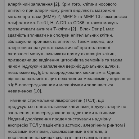
алергічний запалення [2]. Крім того, клітини носового
епітелію при алергічному риніті виділяють матриксні
металопротеази (MMP)-2, MMP-9 та MMP-13 з експресією
альфа/гамма-FcεRI, HLA-DR та CD86, а також можуть
презентувати антиген Т-клітин [2] . Білок Der p1 має
здатність впливати на сполуки епітеліальних клітин,
збільшуючи проникність епітелію. Також відомо, що
алергени за рахунок ензиматичної протеолітичної
активності можуть викликати пряму активацію клітин,
призводячи до виділення цитокінів та хемокінів та таким
чином індукуючи запалення верхніх дихальних шляхів,
незалежне від IgE-опосередкованих механізмів. Однак
відносна важливість цих незалежних механізмів у порівнянні
з IgE-опосередкованими механізмами залишається
невивченою [10].
Тимічний стромальний лімфопоетин (ТСЛ), що
продукується епітеліальними клітинами, індукує алергічне
запалення, опосередковане дендритними клітинами.
Недавні дослідження продемонстрували надмірну
експресію ТСЛ у пацієнтів з астмою, алергічним ринітом і
носовими поліпами, локалізованими в епітелії, а
дослідження на мишах свідчать, що гладкі клітини