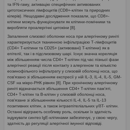
та IFN-гаму, активацію специфічних активованих
цитотоксичних лімфоцитів (CD8+-клітин та природних
кілерів). Нещодавні дослідження показали, що CD8+-
клітини можуть функціонувати як клітини-помічники та
виробляти проалергічні цитокіни [8].
Запалення слизової оболонки носа при алергічному риніті
характеризується тканинною інфільтрацією Т-лімфоцитів
(CD4+ T-клітини та CD25+ (активовані) T-клітини) як в
епітелії, так і в підслизовому шарі. Існує значна кореляція
між збільшенням числа CD4+ T-клітин під час пізньої фази
алергічної реакції після контакту з алергеном та кількістю
еозинофільного інфільтрату у слизовій оболонці носа, що
пов'язано зі збільшенням експресії у ній IL-3, IL-4, IL-5, GM-
CSF на мікро-РНК рівнях [8]. При хронічному алергічному
риніті відзначається збільшення CD4+ T-клітин пам'яті,
CD4+ T-клітин та B-клітин у слизовій оболонці носа,
пов'язане зі збільшенням кількості IL-4, IL-5 та IL-13
позитивних клітин, а також інтраепітеліальних γ/δT- клітин.
Останні відіграють особливу роль, оскільки їх здатність
індукувати синтез IgE-клітинами забезпечує, у свою чергу,
здатність до регуляції алергічної імунної відповіді.