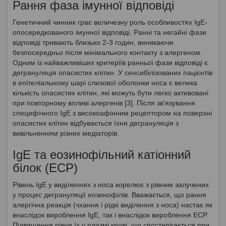
Рання фаза імунної відповіді
Генетичний чинник грає величезну роль особливостях IgE-
опосередкованого імунної відповіді. Ранні та негайні фази
відповіді тривають близько 2-3 годин, виникаючи
безпосередньо після мінімального контакту з алергеном.
Одним із найважливіших критеріїв ранньої фази відповіді є
дегрануляція опасистих клітин. У сенсибілізованих пацієнтів
в епітеліальному шарі слизової оболонки носа є велика
кількість опасистих клітин, які можуть бути легко активовані
при повторному впливі алергенів [3]. Після зв'язування
специфічного IgE з високоафінним рецептором на поверхні
опасистих клітин відбувається їхня дегрануляція з
вивільненням різних медіаторів.
IgE та еозинофільний катіонний
білок (ECP)
Рівень IgE у виділеннях з носа корелює з рівнем залучених
у процес дегрануляції еозинофілів. Вважається, що рання
алергічна реакція (чхання і рідкі виділення з носа) настає як
внаслідок вироблення IgE, так і внаслідок вироблення ECP.
Підвищення рівня їх у плазмі крові, що спостерігається при