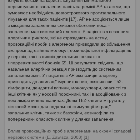
Існують докази на користь існування мінімального
персистуючого запалення навіть за ремісії АР та астми, що
зумовлює необхідність довгострокового протизапального
лікування для таких пацієнтів [17]. АР не асоціюється лише
з місцевим запаленням слизової оболонки носа –
запалення має системний елемент. У пацієнтів з сезонним
алергічним ринітом, які не страждають на астму,
провокаційні проби з алергеном призводили до збільшення
експресії адгезійних молекул, еозинофільної інфільтрації як
у верхніх, так і в нижніх дихальних шляхах та
гіперреактивності бронхів [2]. Ці результати свідчать, що
назальная алергічна реакція призводить до системним
запальним змін. У пацієнтів з АР експозиція алергену
призводить до активації імунних клітин, включаючи Th2-
лімфоцити, дендритні клітини, мононуклеари, опасисті та
інші клітини як у носовій порожнині, так і в асоційованих з
нею лімфатичних тканинах. Деякі Th2-клітини мігрують у
кістковий мозок для подальшої стимуляції міграції
запальних клітин, таких як базофіли, еозинофіли та
попередники опасистих клітин у ділянки запалення.
Вплив провокаційних проб з алергенами на окремі складові
нервової системи (E. Zawisza, 2003) [1]