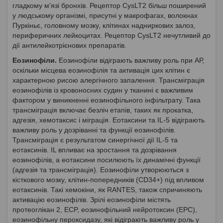
гладкому м'язі бронхів. Рецептор CysLT2 більш поширений
у людському організмі, присутні у макрофагах, волокнах
Пуркіньє, головному мозку, клітинах надниркових залоз,
периферичних лейкоцитах. Рецептор CysLT2 нечутливий до
дії антилейкотрієнових препаратів.
Еозинофіли.
Еозинофіли відіграють важливу роль при АР,
оскільки місцева еозинофілія та активація цих клітин є
характерною рисою алергічного запалення. Трансміграція
еозинофілів із кровоносних судин у тканині є важливим
фактором у виникненні еозинофільного інфільтрату. Така
трансміграція включає безліч етапів, таких як прокатка,
адгезія, хемотаксис і міграція. Еотаксини та IL-5 відіграють
важливу роль у дозріванні та функції еозинофілів.
Трансміграція є результатом синергічної дії IL-5 та
еотаксинів. IL впливає на зростання та дозрівання
еозинофілів, а еотаксини посилюють їх динамічні функції
(адгезія та трансміграція). Еозинофіли утворюються з
кісткового мозку, клітин-попередників (CD34+) під впливом
еотаксинів. Такі хемокіни, як RANTES, також спричиняють
активацію еозинофілів. Зрілі еозинофіли містять
протеоглікан 2, ECP, еозинофільний нейротоксин (ЕРС),
еозинофільну пероксидазу, які відіграють важливу роль у