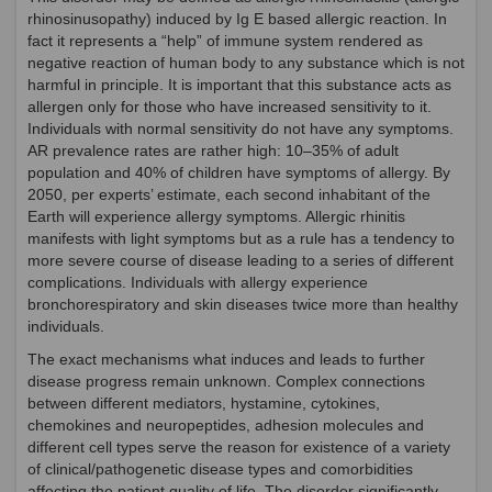
rhinosinusopathy) induced by Ig E based allergic reaction. In
fact it represents a “help” of immune system rendered as
negative reaction of human body to any substance which is not
harmful in principle. It is important that this substance acts as
allergen only for those who have increased sensitivity to it.
Individuals with normal sensitivity do not have any symptoms.
AR prevalence rates are rather high: 10–35% of adult
population and 40% of children have symptoms of allergy. By
2050, per experts’ estimate, each second inhabitant of the
Earth will experience allergy symptoms. Allergic rhinitis
manifests with light symptoms but as a rule has a tendency to
more severe course of disease leading to a series of different
complications. Individuals with allergy experience
bronchorespiratory and skin diseases twice more than healthy
individuals.
The exact mechanisms what induces and leads to further
disease progress remain unknown. Complex connections
between different mediators, hystamine, cytokines,
chemokines and neuropeptides, adhesion molecules and
different cell types serve the reason for existence of a variety
of clinical/pathogenetic disease types and comorbidities
affecting the patient quality of life. The disorder significantly