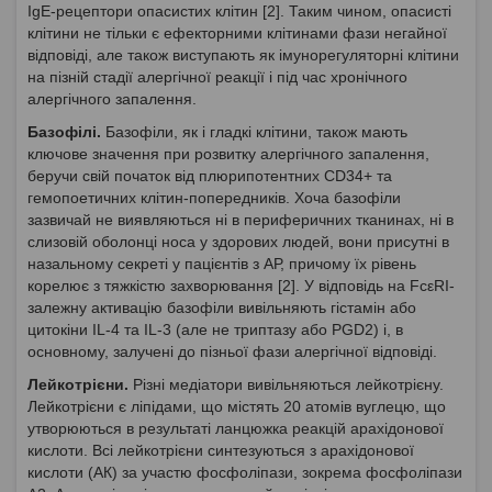
IgE-рецептори опасистих клітин [2]. Таким чином, опасисті
клітини не тільки є ефекторними клітинами фази негайної
відповіді, але також виступають як імунорегуляторні клітини
на пізній стадії алергічної реакції і під час хронічного
алергічного запалення.
Базофілі.
Базофіли, як і гладкі клітини, також мають
ключове значення при розвитку алергічного запалення,
беручи свій початок від плюрипотентних CD34+ та
гемопоетичних клітин-попередників. Хоча базофіли
зазвичай не виявляються ні в периферичних тканинах, ні в
слизовій оболонці носа у здорових людей, вони присутні в
назальному секреті у пацієнтів з АР, причому їх рівень
корелює з тяжкістю захворювання [2]. У відповідь на FcεRI-
залежну активацію базофіли вивільняють гістамін або
цитокіни IL-4 та IL-3 (але не триптазу або PGD2) і, в
основному, залучені до пізньої фази алергічної відповіді.
Лейкотрієни.
Різні медіатори вивільняються лейкотрієну.
Лейкотрієни є ліпідами, що містять 20 атомів вуглецю, що
утворюються в результаті ланцюжка реакцій арахідонової
кислоти. Всі лейкотрієни синтезуються з арахідонової
кислоти (АК) за участю фосфоліпази, зокрема фосфоліпази