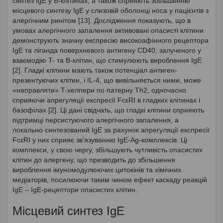
синтез IgE у В-клітинах, а також сприяють збільшенню
місцевого синтезу IgE у слизовій оболонці носа у пацієнтів з
алергічним ринітом [13]. Дослідження показують, що в
умовах алергічного запалення активовані опасисті клітини
демонструють значну експресію високоафінного рецептора
IgE та ліганда поверхневого антигену CD40, залученого у
взаємодію T- та B-клітин, що стимулюють вироблення IgE
[2]. Гладкі клітини мають також потенціал антиген-
презентуючих клітин, і IL-4, що вивільняється ними, може
«направляти» T-хелпери по патерну Th2, одночасно
сприяючи апрегуляції експресії FcεRI в гладких клітинах і
базофілах [2]. Ці дані свідчать, що гладкі клітини сприяють
підтримці персистуючого алергічного запалення, а
локально синтезований IgE за рахунок апрегуляції експресії
FcεRI у них сприяє зв'язуванню IgE-Ag-комплексів. Ці
комплекси, у свою чергу, збільшують чутливість опасистих
клітин до алергену, що призводить до збільшення
вироблення імуномодулюючих цитокінів та хімічних
медіаторів, посилюючи таким чином ефект каскаду реакцій
IgE – IgE-рецептори опасистих клітин.
Місцевий синтез IgE