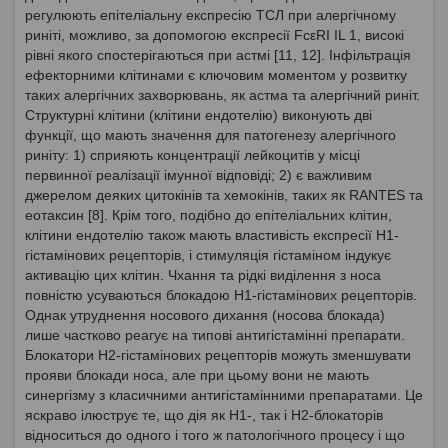
регулюють епітеліальну експресію ТСЛ при алергічному
риніті, можливо, за допомогою експресії FcεRI IL 1, високі
рівні якого спостерігаються при астмі [11, 12]. Інфільтрація
ефекторними клітинами є ключовим моментом у розвитку
таких алергічних захворювань, як астма та алергічний риніт.
Структурні клітини (клітини ендотелію) виконують дві
функції, що мають значення для патогенезу алергічного
риніту: 1) сприяють концентрації лейкоцитів у місці
первинної реалізації імунної відповіді; 2) є важливим
джерелом деяких цитокінів та хемокінів, таких як RANTES та
еотаксин [8]. Крім того, подібно до епітеліальних клітин,
клітини ендотелію також мають властивість експресії H1-
гістамінових рецепторів, і стимуляція гістаміном індукує
активацію цих клітин. Чхання та рідкі виділення з носа
повністю усуваються блокадою H1-гістамінових рецепторів.
Однак утруднення носового дихання (носова блокада)
лише частково реагує на типові антигістамінні препарати.
Блокатори Н2-гістамінових рецепторів можуть зменшувати
прояви блокади носа, але при цьому вони не мають
синергізму з класичними антигістамінними препаратами. Це
яскраво ілюструє те, що дія як Н1-, так і Н2-блокаторів
відноситься до одного і того ж патологічного процесу і що