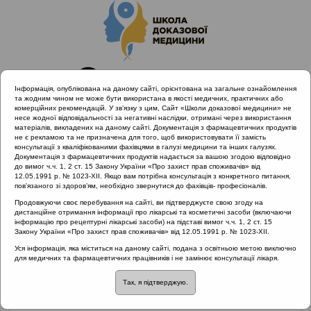
Інформація, опублікована на даному сайті, орієнтована на загальне ознайомлення
та жодним чином не може бути використана в якості медичних, практичних або
комерційних рекомендацій. У зв’язку з цим, Сайт «Школи доказової медицини» не
несе жодної відповідальності за негативні наслідки, отримані через використання
матеріалів, викладених на даному сайті. Документація з фармацевтичних продуктів
не є рекламою та не призначена для того, щоб використовувати її замість
консультації з кваліфікованими фахівцями в галузі медицини та інших галузях.
Головна
Матеріали за МКХ-11
Документація з фармацевтичних продуктів надається за вашою згодою відповідно
12 Хвороби органів дихання
до вимог ч.ч. 1, 2 ст. 15 Закону України «Про захист прав споживачів» від
12.05.1991 р. № 1023-XII. Якщо вам потрібна консультація з конкретного питання,
Сучасні погляди на патофізіологію алергічного риніту
пов’язаного зі здоров’ям, необхідно звернутися до фахівців- професіоналів.
Продовжуючи своє перебування на сайті, ви підтверджуєте свою згоду на
дистанційне отримання інформації про лікарські та косметичні засоби (включаючи
інформацію про рецептурні лікарські засоби) на підставі вимог ч.ч. 1, 2 ст. 15
Сучасні погляди на
Закону України «Про захист прав споживачів» від 12.05.1991 р. № 1023-XII.
Уся інформація, яка міститься на даному сайті, подана з освітньою метою виключно
патофізіологію
для медичних та фармацевтичних працівників і не замінює консультації лікаря.
Так, я підтверджую.
алергічного риніту