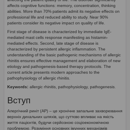
affects cognitive functions: memory, concentration, thinking
abilities. More than 70% patients admit its negative effects on
professional life and reduced ability to study. Near 90%
patients consider its negative impact on quality of life.
First stage of disease is characterized by immediate IgE-
mediated mast cells response manifesting as histamin-
mediated effects. Second, late stage of disease is
characterized by persistent allergic inflammation. The
understanding of the basic pathogenic mechanisms of allergic
rhinitis ensures effective management and elaboration of new
etiology and pathogenesis-based therapy protocols. The
current article presents modern approaches to the
pathophysiology of allergic rhinitis.
Keywords:
allergic rhinitis, pathophysiology, pathogenesis.
Вступ
Алергічний риніт (АР) – це хронічне запальне захворювання
верхніх дихальних шляхів, що суттєво впливає на якість
життя пацієнтів, будучи серйозною соціоекономічною
проблемою. Розуміння основних імунних механізмів