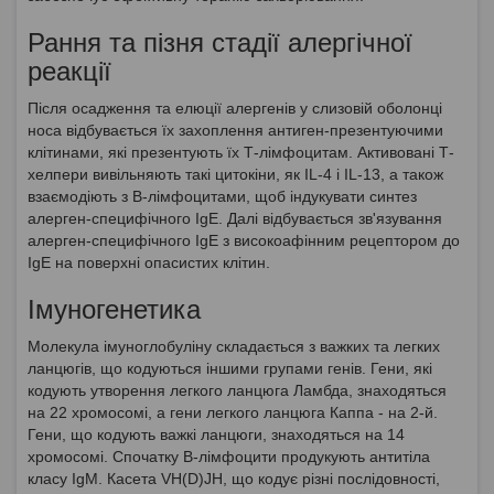
Рання та пізня стадії алергічної
реакції
Після осадження та елюції алергенів у слизовій оболонці
носа відбувається їх захоплення антиген-презентуючими
клітинами, які презентують їх Т-лімфоцитам. Активовані Т-
хелпери вивільняють такі цитокіни, як IL-4 і IL-13, а також
взаємодіють з В-лімфоцитами, щоб індукувати синтез
алерген-специфічного IgE. Далі відбувається зв'язування
алерген-специфічного IgE з високоафінним рецептором до
IgE на поверхні опасистих клітин.
Імуногенетика
Молекула імуноглобуліну складається з важких та легких
ланцюгів, що кодуються іншими групами генів. Гени, які
кодують утворення легкого ланцюга Ламбда, знаходяться
на 22 хромосомі, а гени легкого ланцюга Каппа - на 2-й.
Гени, що кодують важкі ланцюги, знаходяться на 14
хромосомі. Спочатку В-лімфоцити продукують антитіла
класу IgM. Касета VH(D)JH, що кодує різні послідовності,