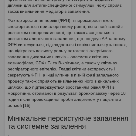
ділянки для антигенспецифічної стимуляції, чому сприяє
також вивільнення медіаторів запалення.
Фактор зростання нервів (ФРН), гіперекспресія якого
спостерігається при алергічному риніті, тісно пов'язаний з
розвитком гіперреактивності, що також асоціюється з
розвитком алергічного запалення, що поєднує АР та астму.
ФРН синтезується, відкладається і вивільняється у клітинах,
що відіграють ключову роль у патогенезі алергічного
запалення дихальних шляхів – опасистих клітинах,
еозинофілах, CD4+ T- та B-клітинах, а також у клітинах
респіраторного епітелію. Гладкі клітини експресують і
секретують ФРН, а інші клітини в пізній фазі запального
процесу також сприяють вивільненню його в дихальних
шляхах, що підтверджується зростанням рівня ФРН в
мокротинні, отриманої в результаті бронхолаважу через 18
годин після провокаційної проби алергеном у пацієнтів з
астмой [16].
Мінімальне персистуюче запалення
та системне запалення