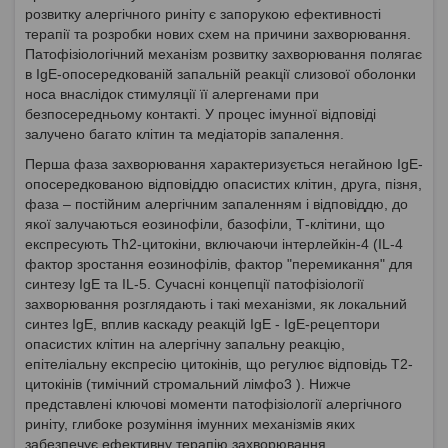
розвитку алергічного риніту є запорукою ефективності
терапії та розробки нових схем на причини захворювання.
Патофізіологічний механізм розвитку захворювання полягає
в IgE-опосередкованій запальній реакції слизової оболонки
носа внаслідок стимуляції її алергенами при
безпосередньому контакті. У процес імунної відповіді
залучено багато клітин та медіаторів запалення.
Перша фаза захворювання характеризується негайною IgE-
опосередкованою відповіддю опасистих клітин, друга, пізня,
фаза – постійним алергічним запаленням і відповіддю, до
якої залучаються еозинофіли, базофіли, Т-клітини, що
експресують Th2-цитокіни, включаючи інтерлейкін-4 (IL-4
фактор зростання еозинофілів, фактор "перемикання" для
синтезу IgE та IL-5. Сучасні концепції патофізіології
захворювання розглядають і такі механізми, як локальний
синтез IgE, вплив каскаду реакцій IgE - IgE-рецептори
опасистих клітин на алергічну запальну реакцію,
епітеліальну експресію цитокінів, що регулює відповідь Т2-
цитокінів (тимічний стромальний лімфо3 ). Нижче
представлені ключові моменти патофізіології алергічного
риніту, глибоке розуміння імунних механізмів яких
забезпечує ефективну терапію захворювання.