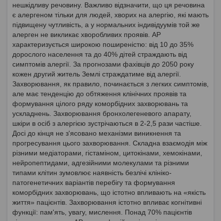
нешкідливу речовину. Важливо відзначити, що ця речовина
є алергеном тільки для людей, хворих на алергію, які мають
підвищену чутливість, а у нормальних індивідуумів той же
алерген не викликає хворобливих проявів. АР
характеризується широкою поширеністю: від 10 до 35%
дорослого населення та до 40% дітей страждають від
симптомів алергії. За прогнозами фахівців до 2050 року
кожен другий житель Землі страждатиме від алергії.
Захворювання, як правило, починається з легких симптомів,
але має тенденцію до обтяження клінічних проявів та
формування цілого ряду коморбідних захворювань та
ускладнень. Захворювання бронхолегеневого апарату,
шкіри в осіб з алергією зустрічаються в 2-2,5 рази частіше.
Досі до кінця не з'ясовано механізми виникнення та
прогресування цього захворювання. Складна взаємодія між
різними медіаторами, гістаміном, цитокінами, хемокінами,
нейропептидами, адгезійними молекулами та різними
типами клітин зумовлює наявність безлічі клініко-
патогенетичних варіантів перебігу та формування
коморбідних захворювань, що істотно впливають на «якість
життя» пацієнтів. Захворювання істотно впливає когнітивні
функції: пам'ять, увагу, мислення. Понад 70% пацієнтів