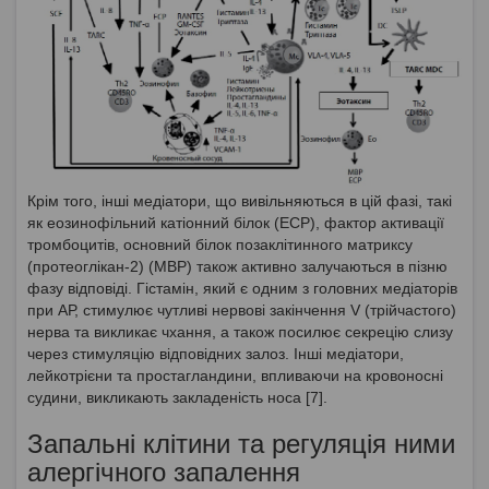
Крім того, інші медіатори, що вивільняються в цій фазі, такі
як еозинофільний катіонний білок (ECP), фактор активації
тромбоцитів, основний білок позаклітинного матриксу
(протеоглікан-2) (МВР) також активно залучаються в пізню
фазу відповіді. Гістамін, який є одним з головних медіаторів
при АР, стимулює чутливі нервові закінчення V (трійчастого)
нерва та викликає чхання, а також посилює секрецію слизу
через стимуляцію відповідних залоз. Інші медіатори,
лейкотрієни та простагландини, впливаючи на кровоносні
судини, викликають закладеність носа [7].
Запальні клітини та регуляція ними
алергічного запалення