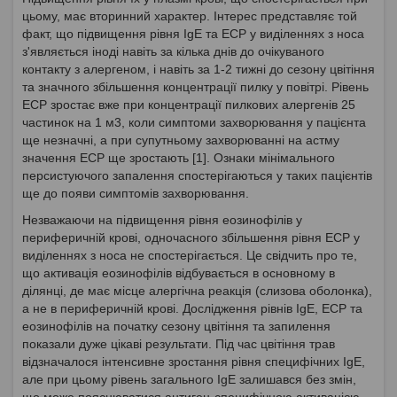
цьому, має вторинний характер. Інтерес представляє той
факт, що підвищення рівня IgE та ECP у виділеннях з носа
з'являється іноді навіть за кілька днів до очікуваного
контакту з алергеном, і навіть за 1-2 тижні до сезону цвітіння
та значного збільшення концентрації пилку у повітрі. Рівень
ECP зростає вже при концентрації пилкових алергенів 25
частинок на 1 м3, коли симптоми захворювання у пацієнта
ще незначні, а при супутньому захворюванні на астму
значення ECP ще зростають [1]. Ознаки мінімального
персистуючого запалення спостерігаються у таких пацієнтів
ще до появи симптомів захворювання.
Незважаючи на підвищення рівня еозинофілів у
периферичній крові, одночасного збільшення рівня ECP у
виділеннях з носа не спостерігається. Це свідчить про те,
що активація еозинофілів відбувається в основному в
ділянці, де має місце алергічна реакція (слизова оболонка),
а не в периферичній крові. Дослідження рівнів IgE, ЕСР та
еозинофілів на початку сезону цвітіння та запилення
показали дуже цікаві результати. Під час цвітіння трав
відзначалося інтенсивне зростання рівня специфічних IgE,
але при цьому рівень загального IgE залишався без змін,
що може пояснюватися антиген-специфічною активацією