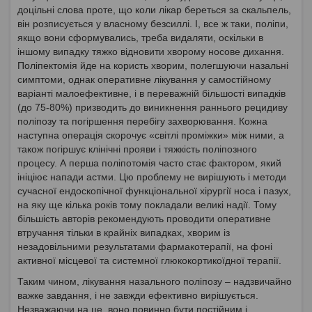
доцільні слова проте, що коли лікар береться за скальпель,
він розписується у власному безсиллі. І, все ж таки, поліпи,
якщо вони сформувались, треба видаляти, оскільки в
іншому випадку тяжко відновити хворому носове дихання.
Поліпектомія йде на користь хворим, полегшуючи назальні
симптоми, однак оперативне лікування у самостійному
варіанті малоефективне, і в переважній більшості випадків
(до 75-80%) призводить до виникнення раннього рецидиву
поліпозу та погіршення перебігу захворювання. Кожна
наступна операція скорочує «світлі проміжки» між ними, а
також погіршує клінічні прояви і тяжкість поліпозного
процесу. А перша поліпотомія часто стає фактором, який
ініціює напади астми. Цю проблему не вирішують і методи
сучасної ендоскопічної функціональної хірургії носа і пазух,
на яку ще кілька років тому покладали великі надії. Тому
більшість авторів рекомендують проводити оперативне
втручання тільки в крайніх випадках, хворим із
незадовільними результатами фармакотерапії, на фоні
активної місцевої та системної глюкокортикоїдної терапії.
Таким чином, лікування назального поліпозу – надзвичайно
важке завдання, і не завжди ефективно вирішується.
Незважаючи на це, воно повинно бути постійним і