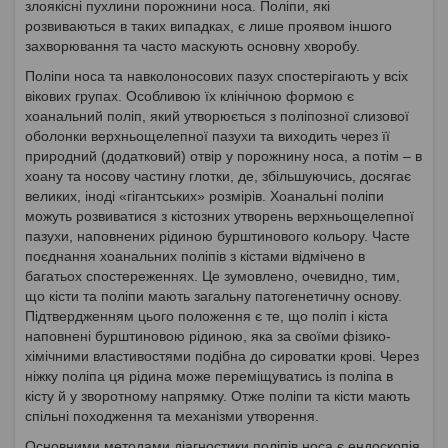
злоякісні пухлини порожнини носа. Поліпи, які
розвиваються в таких випадках, є лише проявом іншого
захворювання та часто маскують основну хворобу.
Поліпи носа та навколоносових пазух спостерігають у всіх
вікових групах. Особливою їх клінічною формою є
хоанальний поліп, який утворюється з поліпозної слизової
оболонки верхньощелепної пазухи та виходить через її
природний (додатковий) отвір у порожнину носа, а потім – в
хоану та носову частину глотки, де, збільшуючись, досягає
великих, іноді «гігантських» розмірів. Хоанальні поліпи
можуть розвиватися з кістозних утворень верхньощелепної
пазухи, наповнених рідиною бурштинового кольору. Часте
поєднання хоанальних поліпів з кістами відмічено в
багатьох спостереженнях. Це зумовлено, очевидно, тим,
що кісти та поліпи мають загальну патогенетичну основу.
Підтвердженням цього положення є те, що поліп і кіста
наповнені бурштиновою рідиною, яка за своїми фізико-
хімічними властивостями подібна до сироватки крові. Через
ніжку поліпа ця рідина може переміщуватись із поліпа в
кісту й у зворотному напрямку. Отже поліпи та кісти мають
спільні походження та механізми утворення.
Основними методами діагностики поліпів носа є ендоскопія