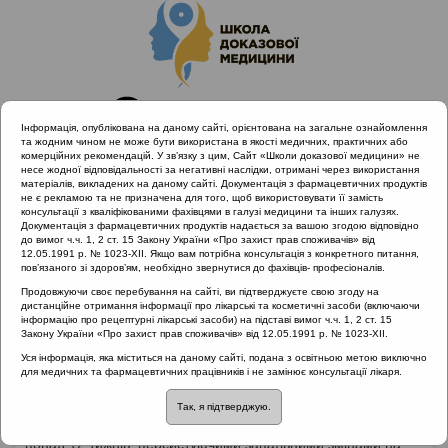
Інформація, опублікована на даному сайті, орієнтована на загальне ознайомлення
та жодним чином не може бути використана в якості медичних, практичних або
комерційних рекомендацій. У зв’язку з цим, Сайт «Школи доказової медицини» не
несе жодної відповідальності за негативні наслідки, отримані через використання
матеріалів, викладених на даному сайті. Документація з фармацевтичних продуктів
не є рекламою та не призначена для того, щоб використовувати її замість
консультації з кваліфікованими фахівцями в галузі медицини та інших галузях.
Головна
Матеріали за МКХ-11
Документація з фармацевтичних продуктів надається за вашою згодою відповідно
12 Хвороби органів дихання
до вимог ч.ч. 1, 2 ст. 15 Закону України «Про захист прав споживачів» від
12.05.1991 р. № 1023-XII. Якщо вам потрібна консультація з конкретного питання,
Хронічні риносинуїти. Поліпи носа
пов’язаного зі здоров’ям, необхідно звернутися до фахівців- професіоналів.
Продовжуючи своє перебування на сайті, ви підтверджуєте свою згоду на
дистанційне отримання інформації про лікарські та косметичні засоби (включаючи
інформацію про рецептурні лікарські засоби) на підставі вимог ч.ч. 1, 2 ст. 15
Хронічні риносинуїти.
Закону України «Про захист прав споживачів» від 12.05.1991 р. № 1023-XII.
Уся інформація, яка міститься на даному сайті, подана з освітньою метою виключно
Поліпи носа
для медичних та фармацевтичних працівників і не замінює консультації лікаря.
Так, я підтверджую.
Хронічний РС
– захворювання із тривалістю симптомів
понад 12 тижнів, персистуючими запальними змінами на