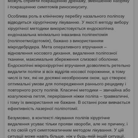
можуть сприяти покращенню дренажу, зменшенню набряку
і покращенню симптомів риносинуситу.
Особлива роль в клінічному перебігу назального поліпозу
відводиться хірургічному лікуванню. У якості методу вибору
хірургічної методики використовується ендоскопічна
ендоназальна мінімально інвазивна поліпектомія
(поліпоетмоїдотомія), бажано з використанням
мікродебрідера. Мета оперативного втручання –
відновлення носового дихання, видалення поліпозної
тканини, максимальне збереження слизової оболонки.
Ендоскопічні мікрохірургічні втручання дозволяють ретельно
видалити поліпи зі всіх відділів носової порожнини, в тому
числі із тих, які не досяжні неозброєним оком, що створює
оптимальні умови для попередження раннього рецидиву і
повторного росту поліпів. Класичні методики – звичайна або
коагулююча петля, перерізання ніжки поліпа – травматичні,
і тому їх використання не бажане. В останні роки вивчається
ефективність лазерної поліпотомії.
Безумовно, в контексті лікування поліпів хірургічне
видалення усуває тільки прояви хвороби, але не причину, і
є по своїй суті симптоматичним методом лікування. У цій
ситуації може навіть більше, ніж у будь-якій іншій ситуації,