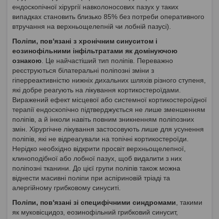
ендоскопічної хірургії навколоносових пазух у таких
випадках становить близько 85% без потреби оперативного
втручання на верхньощелепній чи лобній пазусі).
Поліпи, пов'язані з хронічним синуситом і
еозинофільними інфільтратами як домінуючою
ознакою
. Це найчастіший тип поліпів. Переважно
реєструються білатеральні поліпозні зміни з
гіперреактивністю нижніх дихальних шляхів різного ступеня,
які добре реагують на лікування кортикостероїдами.
Виражений ефект місцевої або системної кортикостероїдної
терапії ендоскопічно підтверджується не лише зменшенням
поліпів, а й інколи навіть повним зникненням поліпозних
змін. Хірургічне лікування застосовують лише для усунення
поліпів, які не відреагували на топічні кортикостероїди.
Нерідко необхідно відкрити просвіт верхньощелепної,
клиноподібної або лобної пазух, щоб видалити з них
поліпозні тканини. До цієї групи поліпів також можна
віднести масивні поліпи при аспіриновій тріаді та
алергійному грибковому синуситі.
Поліпи, пов'язані зі специфічними синдромами
, такими
як муковісцидоз, еозинофільний грибковий синусит,