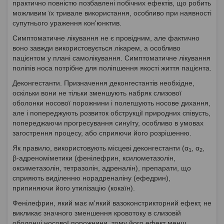
практично повністю позбавлені побічних ефектів, що робить
можливим їх тривале використання, особливо при наявності
супутнього ураження кон'юнктив.
Симптоматичне лікування не є провідним, але фактично
воно завжди використовується лікарем, а особливо
пацієнтом у плані самолікування. Симптоматичне лікування
поліпів носа потрібне для поліпшення якості життя пацієнта.
Деконгестанти. Призначення деконгестантів необхідне,
оскільки вони не тільки зменшують набряк слизової
оболонки носової порожнини і полегшують носове дихання,
але і попереджують розвиток обструкції природних співусть,
попереджаючи прогресування синуїту, особливо в умовах
загострення процесу, або сприяючи його розрішенню.
Як правило, використовують місцеві деконгестанти (α
, α
,
1
2
β-адреноміметики (фенілефрин, ксилометазолін,
оксиметазолін, тетразолін, адреналін), препарати, що
сприяють виділенню норадреналіну (ефедрин),
припиняючи його утилізацію (кокаїн).
Фенілефрин, який має м'який вазоконстрикторний ефект, не
викликає значного зменшення кровотоку в слизовій
оболонці носової порожнини, тому його ефект менш