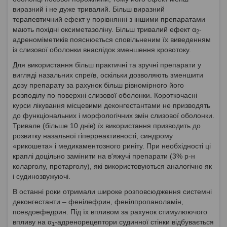
виразний і не дуже тривалий. Більш виразний
терапевтичний ефект у порівнянні з іншими препаратами
мають похідні оксиметазоліну. Більш тривалий ефект α
-
2
адреноміметиків пояснюється сповільненим їх виведенням
із слизової оболонки внаслідок зменшення кровотоку.
Для використання більш практичні та зручні препарати у
вигляді назальних спреїв, оскільки дозволяють зменшити
дозу препарату за рахунок більш рівномірного його
розподілу по поверхні слизової оболонки. Короткочасні
курси лікування місцевими деконгестантами не призводять
до функціональних і морфологічних змін слизової оболонки.
Тривале (більше 10 днів) їх використання призводить до
розвитку назальної гіперреактивності, синдрому
«рикошета» і медикаментозного риніту. При необхідності ці
краплі доцільно замінити на в'яжучі препарати (3% р-н
коларголу, протарголу), які використовуються аналогічно як
і судинозвужуючі.
В останні роки отримали широке розповсюдження системні
деконгестанти – фенілефрин, фенілпропаноламін,
псевдоефедрин. Під їх впливом за рахунок стимулюючого
впливу на α
-адренорецептори судинної стінки відбувається
1