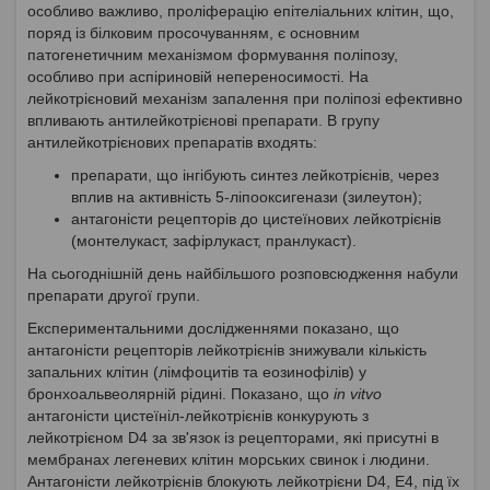
особливо важливо, проліферацію епітеліальних клітин, що,
поряд із білковим просочуванням, є основним
патогенетичним механізмом формування поліпозу,
особливо при аспіриновій непереносимості. На
лейкотрієновий механізм запалення при поліпозі ефективно
впливають антилейкотрієнові препарати. В групу
антилейкотрієнових препаратів входять:
препарати, що інгібують синтез лейкотрієнів, через
вплив на активність 5-ліпооксигенази (зилеутон);
антагоністи рецепторів до цистеїнових лейкотрієнів
(монтелукаст, зафірлукаст, пранлукаст).
На сьогоднішній день найбільшого розповсюдження набули
препарати другої групи.
Експериментальними дослідженнями показано, що
антагоністи рецепторів лейкотрієнів знижували кількість
запальних клітин (лімфоцитів та еозинофілів) у
бронхоальвеолярній рідині. Показано, що
in vitvo
антагоністи цистеїніл-лейкотрієнів конкурують з
лейкотрієном D4 за зв'язок із рецепторами, які присутні в
мембранах легеневих клітин морських свинок і людини.
Антагоністи лейкотрієнів блокують лейкотрієни D4, Е4, під їх