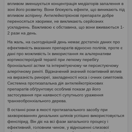
впливом зменшується концентрація медіаторів запалення в
зоні його розвитку. Вони блокують ефекти, що виникають під
впливом аспірину. Антилейкотрієнові препарати добре
переносяться хворими, не викликають серйозних
ускладнень. Важливою є обставина, що вони вживаються 1-
2 рази на день.
На жаль, на сьогоднішній день немає достатніх даних про
ефективність вказаних препаратів відносно поліпів, проте є
дані про можливість їх використання як альтернативи
кортикостероїдній терапії при легкому перебігу
бронхіальної астми та інтермітуючому чи персистуючому
алергічному риніті. Відзначений значний позитивний вплив
на виразність ринореї, закладеності носа і очних симптомів.
Системна протизапальна дія антилейкотрієнових
препаратів обґрунтовує особливі покази до його
застосування при наявності супутнього ураження
транхеобронхіального дерева.
В останні роки в якості протизапального засобу при
захворюваннях дихальних шляхів успішно використовується
фенспірид. Він діє на всі фази запального процесу і
ефективний, головним чином, у відношенні слизової