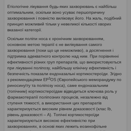
Етіологічне лікування будь-яких захворювань є найбільш
оптимальним, оскільки воно усуває першопричину
захворювання і повністю виліковує його. На жаль, подібний
принцип можливий тільки у невеликої кількості хворих
вказаної категорії.
Оскільки поліпи носа є хронічним захворюванням,
основною метою терапії є не вилікування самого
захворювання (поки що це неможливо), а досягнення і
підтримка адекватного контролю над ним. При порівнянні
ефективності різних груп препаратів, що використовуються
при лікуванні поліпозу, найбільшу клінічну ефективність і
безпечність показали ендоназальні кортикостероїди. Згідно
3
з рекомендаціями ЕР
ОS (Європейського меморандуму по
риносинуїту та поліпозу носа), саме ендоназальним
(топічним) кортикостероїдам відводиться ключова роль у
фармакотерапії поліпозних процесів, незалежно від
ступеня тяжкості, а використання цих препаратів
характеризується високим рівнем доказовості (клас Іb,
рівень доказовості – А). Топічні кортикостероїди
характеризуються високою ефективністю при
захворюваннях, в основі яких лежить еозинофільне