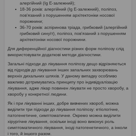
алергійний (Ig E-залежний);
18-36 років: алергійний (Ig E-залежний), поліпоз,
пов'язаний з порушенням архітектоніки носової
порожнини;
36-70 років: аспіринова тріада, грибковий (алергійний
грибковий синуїт), поліпоз, пов'язаний з порушенням
архітектоніки носової порожнини.
Для диференційної діагностики різних форм поліпозу слід
використовувати додаткові методи діагностики.
Загальні підходи до лікування поліпозу дещо відрізняються
від підходів до лікування інших запальних захворювань
верхніх дихальних шляхів. У даному випадку особливо
важливо дотримуватись принципу про індивідуалізацію
лікування, адже лікар повинен лікувати не просто хворобу, а
хворобу у конкретної людини.
Як і при лікуванні інших, добре вивчених хвороб, можна
виділити три підходи до лікування поліпозу: етіологічне,
патогенетичне, симптоматичне. Окремо можна виділити
хірургічне лікування, оскільки іноді воно виконує роль
симптоматичного лікування, іноді патогенетичного, а інколи
і того, й іншого разом.