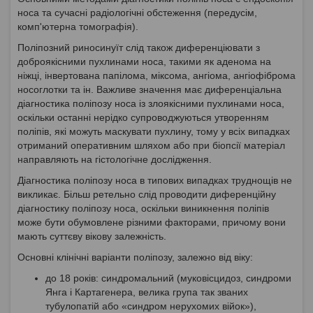
носа та сучасні радіологічні обстеження (передусім,
комп'ютерна томографія).
Поліпозний риносинуїт слід також диференціювати з
доброякісними пухлинами носа, такими як аденома на
ніжці, інвертована папілома, міксома, ангіома, ангіофіброма
носоглотки та ін. Важливе значення має диференціальна
діагностика поліпозу носа із злоякісними пухлинами носа,
оскільки останні нерідко супроводжуються утворенням
поліпів, які можуть маскувати пухлину, тому у всіх випадках
отриманий оперативним шляхом або при біопсії матеріал
направляють на гістологічне дослідження.
Діагностика поліпозу носа в типових випадках труднощів не
викликає. Більш ретельно слід проводити диференційну
діагностику поліпозу носа, оскільки виникнення поліпів
може бути обумовлене різними факторами, причому вони
мають суттєву вікову залежність.
Основні клінічні варіанти поліпозу, залежно від віку:
до 18 років: синдромальний (муковісцидоз, синдроми
Янга і Картагенера, велика група так званих
тубулопатій або «синдром нерухомих війок»),