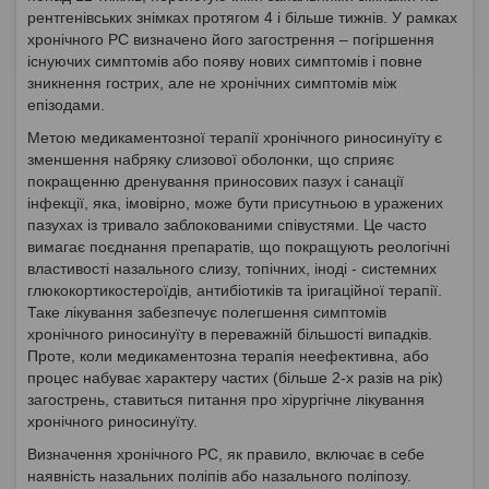
рентгенівських знімках протягом 4 і більше тижнів. У рамках
хронічного РС визначено його загострення – погіршення
існуючих симптомів або появу нових симптомів і повне
зникнення гострих, але не хронічних симптомів між
епізодами.
Метою медикаментозної терапії хронічного риносинуїту є
зменшення набряку слизової оболонки, що сприяє
покращенню дренування приносових пазух і санації
інфекції, яка, імовірно, може бути присутньою в уражених
пазухах із тривало заблокованими співустями. Це часто
вимагає поєднання препаратів, що покращують реологічні
властивості назального слизу, топічних, іноді - системних
глюкокортикостероїдів, антибіотиків та іригаційної терапії.
Таке лікування забезпечує полегшення симптомів
хронічного риносинуїту в переважній більшості випадків.
Проте, коли медикаментозна терапія неефективна, або
процес набуває характеру частих (більше 2-х разів на рік)
загострень, ставиться питання про хірургічне лікування
хронічного риносинуїту.
Визначення хронічного РС, як правило, включає в себе
наявність назальних поліпів або назального поліпозу.