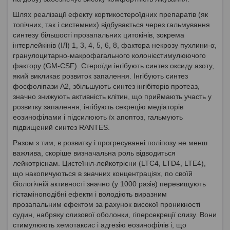
Шлях реалізації ефекту кортикостероїдних препаратів (як
топічних, так і системних) відбувається через гальмування
синтезу більшості прозапальних цитокінів, зокрема
інтерлейкінів (ІЛ) 1, 3, 4, 5, 6, 8, фактора некрозу пухлини-α,
гранулоцитарно-макрофагального колонієстимулюючого
фактору (GМ-CSF). Стероїди інгібують синтез оксиду азоту,
який викликає розвиток запалення. Інгібують синтез
фосфоліпази А2, збільшують синтез інгібіторів протеаз,
значно знижують активність клітин, що приймають участь у
розвитку запалення, інгібують секрецію медіаторів
еозинофілами і підсилюють їх апоптоз, гальмують
підвищений синтез RANTES.
Разом з тим, в розвитку і прогресуванні поліпозу не менш
важлива, скоріше визначальна роль відводиться
лейкотрієнам. Цистеїніл-лейкотрієни (LTC4, LTD4, LTE4),
що накопичуються в значних концентраціях, по своїй
біологічній активності значно (у 1000 разів) перевищують
гістаміноподібні ефекти і володіють виразним
прозапальним ефектом за рахунок високої проникності
судин, набряку слизової оболонки, гіперсекреції слизу. Вони
стимулюють хемотаксис і адгезію еозинофілів і, що