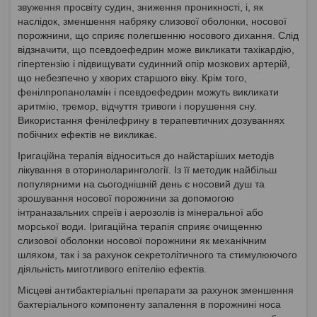
звуження просвіту судин, зниження проникності, і, як
наслідок, зменшення набряку слизової оболонки, носової
порожнини, що сприяє полегшенню носового дихання. Слід
відзначити, що псевдоефедрин може викликати тахікардію,
гіпертензію і підвищувати судинний опір мозкових артерій,
що небезпечно у хворих старшого віку. Крім того,
фенілпропаноламін і псевдоефедрин можуть викликати
аритмію, тремор, відчуття тривоги і порушення сну.
Використання фенілефрину в терапевтичних дозуваннях
побічних ефектів не викликає.
Іригаційна терапія відноситься до найстаріших методів
лікування в оториноларингології. Із її методик найбільш
популярними на сьогоднішній день є носовий душ та
зрошування носової порожнини за допомогою
інтраназальних спреїв і аерозолів із мінеральної або
морської води. Іригаційна терапія сприяє очищенню
слизової оболонки носової порожнини як механічним
шляхом, так і за рахунок секретолітичного та стимулюючого
діяльність миготливого епітелію ефектів.
Місцеві антибактеріальні препарати за рахунок зменшення
бактеріального компоненту запалення в порожнині носа