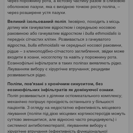
через порожнину рота, а кістозну частину разом зі слизовою
оболонкою пазухи, яка є вихідною точкою росту поліпа, –
через розширене устя пазухи.
Великий ізольований поліп
. Імовірно, походить з місць
дотику між гачкуватим відростком і середньою носовою
раковиною або гачкуватим відростком і
bulla ethmoidalis
із
передніх сітчастих клітин. Розвивається з гачкуватого
відростка,
bulla ethmoidalis
чи середньої носової раковини,
рідше – з клиноподібно-сітчастого заглиблення, звідки може
входити в хоани, носоглотку та навіть у порожнину рота.
Еозинофільні інфільтрати в таких поліпах виявляють рідко.
Лікуванням вибору є хірургічне втручання; рецидиви
розвиваються рідко.
Поліпи, пов'язані з хронічним синуситом, без
еозинофільних інфільтратів як домінуючої ознаки
.
Поліп розвивається з ділянки остіомеатального комплексу;
механічно погіршує прохідність останнього у більшості
пацієнтів. З огляду на недостатню ефективність місцевого
лікування (поліпи під дією місцевих кортикостероїдів можуть
суттєво зменшитися, але відносно часто рецидивують) і
системної антибіотикотерапії, лікуванням вибору є
хірургічне втручання (ефективність функціональної