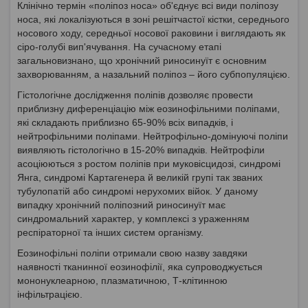
Клінічно термін «поліпоз носа» об'єднує всі види поліпозу
носа, які локалізуються в зоні решітчастої кістки, середнього
носового ходу, середньої носової раковини і виглядають як
сіро-голубі вип'ячування. На сучасному етапі
загальновизнано, що хронічний риносинуїт є основним
захворюванням, а назальний поліпоз – його субпопуляцією.
Гістологічне дослідження поліпів дозволяє провести
приблизну диференціацію між еозинофільними поліпами,
які складають приблизно 65-90% всіх випадків, і
нейтрофільними поліпами. Нейтрофільно-домінуючі поліпи
виявляють гістологічно в 15-20% випадків. Нейтрофіли
асоціюються з ростом поліпів при муковісцидозі, синдромі
Янга, синдромі Картагенера й великій групі так званих
тубулопатій або синдромі нерухомих війок. У даному
випадку хронічний поліпозний риносинуїт має
синдромальний характер, у комплексі з ураженням
респіраторної та інших систем організму.
Еозинофільні поліпи отримали свою назву завдяки
наявності тканинної еозинофілії, яка супроводжується
мононуклеарною, плазматичною, Т-клітинною
інфільтрацією.