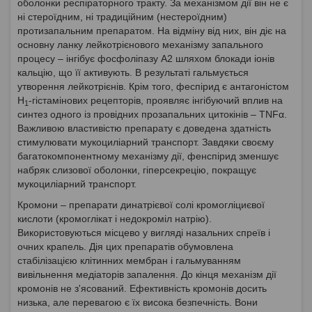
оболонки респіраторного тракту. За механізмом дії він не є
ні стероїдним, ні традиційним (нестероїдним)
протизапальним препаратом. На відміну від них, він діє на
основну ланку лейкотрієнового механізму запального
процесу – інгібує фосфоліпазу А2 шляхом блокади іонів
кальцію, що її активують. В результаті гальмується
утворення лейкотрієнів. Крім того, феспірид є антагоністом
Н
-гістамінових рецепторів, проявляє інгібуючий вплив на
1
синтез одного із провідних прозапальних цитокінів – TNFα.
Важливою властивістю препарату є доведена здатність
стимулювати мукоциліарний транспорт. Завдяки своєму
багатокомпонентному механізму дії, фенспірид зменшує
набряк слизової оболонки, гіперсекрецію, покращує
мукоциліарний транспорт.
Кромони – препарати динатрієвої солі кромогліциєвої
кислоти (кромоглікат і недокроміл натрію).
Використовуються місцево у вигляді назальних спреїв і
очних крапель. Дія цих препаратів обумовлена
стабілізацією клітинних мембран і гальмуванням
вивільнення медіаторів запалення. До кінця механізм дії
кромонів не з'ясований. Ефективність кромонів досить
низька, але перевагою є їх висока безпечність. Вони