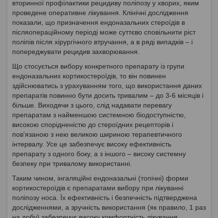
вторинної профілактики рецидиву поліпозу у хворих, яким
проведене оперативне лікування. Клінічні дослідження
показали, що призначення ендоназальних стероїдів в
післяопераційному періоді може суттєво сповільнити ріст
поліпів після хірургічного втручання, а в ряді випадків – і
попереджувати рецидив захворювання.
Що стосується вибору конкретного препарату із групи
ендоназальних кортикостероїдів, то він повинен
здійснюватись з урахуванням того, що використання даних
препаратів повинно бути досить тривалим – до 3-6 місяців і
більше. Виходячи з цього, слід надавати перевагу
препаратам з найменшою системною біодоступністю,
високою спорідненістю до стероїдних рецепторів і
пов'язаною з нею великою шириною терапевтичного
інтервалу. Усе це забезпечує високу ефективність
препарату з одного боку, а з іншого – високу системну
безпеку при тривалому використанні.
Таким чином, інгаляційні ендоназальні (топічні) форми
кортикостероїдів є препаратами вибору при лікуванні
поліпозу носа. Їх ефективність і безпечність підтверджена
дослідженнями, а зручність використання (як правило, 1 раз
на добу) забезпечує високу комфортність лікування.