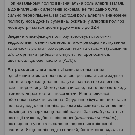
При назальному поліпозі визначальна роль алергії взагалі,
а до інгаляційних алергенів зокрема, не так давно була
сильно перебільшена. На сьогодні роль алергії у виникненні
поліпозу носа досить сумнівна, оскільки у алергіків поліпоз
носа зустрічається досить рідко – від 5 до 12%.
Зведена класифікація поліпозу враховує гістологічні,
ендоскопічні, клінічні критерії, а також реакцію на лікування
та зв'язок із різними захворюваннями та станами (такими як
БА, алергійний грибковий синусит, непереносимість
ацетилсаліцилової кислоти (АСК)).
Антрохоанальний поліп
. Зазвичай ізольований,
однобічний, з кістозною частиною, розвивається із задньої
частини верхньощелепної пазухи, найчастіше заповнює
всю її порожнину. Може досягати середнього носового ходу,
а згодом через хоани – носоглотки. Решта слизової
оболонки пазухи не змінена. Хірургічне лікування полягає в
повному видаленні поліпа разом з кістозною частиною, що
розміщена у верхньощелепній пазусі. Зазвичай достатньо
резекції гачкоподібного відростка (
processus uncinatus
),
розширення устя та видалення через нього кістозної
частини. Якщо поліп надто великий, його можна видалити