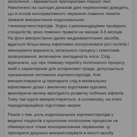
запалення, і вважаються препаратами першої лінії.
Накопичені на сьогодні доказові дані переконливо доводять,
що в основі консервативного лікування повинно лежати
тривале використання ендоназальних
глюкокортикостероїдів. Згідно з рекомендаціями провідних
спеціалістів, воно повинно тривати не менше 3-6 місяців.
На фоні використання даних медикаментозних засобів,
вдається більш-менш ефективно контролювати ріст поліпів і
зменшувати виразність запального процесу і симптомів
захворювання, включаючи закладеність носа. Слід
відзначити, що при тяжкому перебігу поліпозного процесу,
який є характерним для аспіринової тріади, допускається
призначення системних кортикостероїдів. Але
використовувати ці препарати слід в мінімальних
ефективних дозах і виключно короткими курсами,
враховуючи велику вірогідність розвитку побічних ефектів.
Тому такі курси використовуються, в основному, на етапі
передопераційної підготовки хворих.
Разом з тим, роль ендоназальних кортикостероїдів у
веденні пацієнтів з хронічним поліпозним процесом не
обмежується тільки консервативним лікуванням: ці
препарати доцільно використовувати в якості засобу