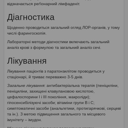
відзначається реґіонарний лімфаденіт.
Діагностика
Щоденно проводиться загальний огляд ЛОР-органів, у тому
числі фарингоскопія.
Лабораторні методи діагностики включають загальний
аналіз крові з формулою та загальний аналіз сечі.
Лікування
Лікування пацієнтів з паратонзилітом проводиться у
стаціонарі, й триває переважно 3-5 днів.
Загальне лікування
: антибактеріальна терапія (пеніциліни,
пеніциліни, захищені клавулановою кислотою,
цефалоспорини І і ІІІ покоління, макроліди);
гіпосенсибілізуючі засоби; вітаміни групи В і С;
симптоматичні засоби (анальгетики, протигарячкові, серцеві
та ін.). З метою підвищення загального та місцевого
імунітету – імудон.