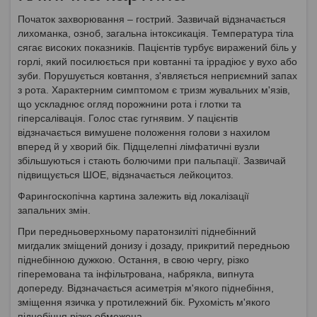
Початок захворювання – гострий. Зазвичай відзначається
лихоманка, озноб, загальна інтоксикація. Температура тіла
сягає високих показників. Пацієнтів турбує виражений біль у
горлі, який посилюється при ковтанні та іррадіює у вухо або
зуби. Порушується ковтання, з'являється неприємний запах
з рота. Характерним симптомом є тризм жувальних м'язів,
що ускладнює огляд порожнини рота і глотки та
гіперсалівація. Голос стає гугнявим. У пацієнтів
відзначається вимушене положення голови з нахилом
вперед й у хворий бік. Підщелепні лімфатичні вузли
збільшуються і стають болючими при пальпації. Зазвичай
підвищується ШОЕ, відзначається лейкоцитоз.
Фарингоскопічна картина залежить від локалізації
запальних змін.
При передньоверхньому паратонзиліті піднебінний
мигдалик зміщений донизу і дозаду, прикритий передньою
піднебінною дужкою. Остання, в свою чергу, різко
гіперемована та інфільтрована, набрякла, випнута
допереду. Відзначається асиметрія м'якого піднебіння,
зміщення язичка у протилежний бік. Рухомість м'якого
піднебіння різко обмежена.