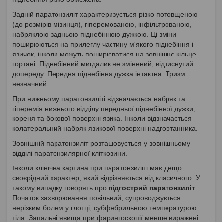
Задній паратонзиліт характеризується різко потовщеною
(до розмірів мізинця), гіперемованою, інфільтрованою,
набряклою задньою піднебінною дужкою. Ці зміни
поширюються на прилеглу частину м'якого піднебіння і
язичок, інколи можуть поширюватися на зовнішнє кільце
гортані. Піднебінний мигдалик не змінений, відтиснутий
допереду. Передня піднебінна дужка інтактна. Тризм
незначний.
При нижньому паратонзиліті відзначається набряк та
гіперемія нижнього відділу передньої піднебінної дужки,
кореня та бокової поверхні язика. Інколи відзначається
колатеральний набряк язикової поверхні надгортанника.
Зовнішній паратонзиліт розташовується у зовнішньому
відділі паратонзилярної клітковини.
Інколи клінічна картина при паратонзиліті має дещо
своєрідний характер, який відрізняється від класичного. У
такому випадку говорять про
підгострий паратонзиліт
.
Початок захворювання повільний, супроводжується
нерізким болем у глотці, субфебрильною температурою
тіла. Запальні явища при фарингоскопії менше виражені.