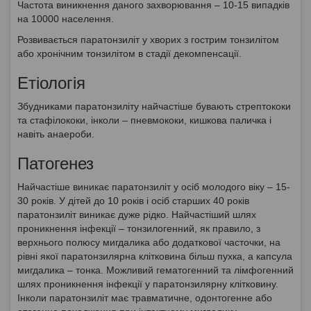
Частота виникнення даного захворювання – 10-15 випадків
на 10000 населення.
Розвивається паратонзиліт у хворих з гострим тонзилітом
або хронічним тонзилітом в стадії декомпенсації.
Етіологія
Збудниками паратонзиліту найчастіше бувають стрептококи
та стафілококи, інколи – пневмококи, кишкова паличка і
навіть анаероби.
Патогенез
Найчастіше виникає паратонзиліт у осіб молодого віку – 15-
30 років. У дітей до 10 років і осіб старших 40 років
паратонзиліт виникає дуже рідко. Найчастіший шлях
проникнення інфекції – тонзилогенний, як правило, з
верхнього полюсу мигдалика або додаткової часточки, на
рівні якої паратонзилярна клітковина більш пухка, а капсула
мигдалика – тонка. Можливий гематогенний та лімфогенний
шлях проникнення інфекції у паратонзилярну клітковину.
Інколи паратонзиліт має травматичне, одонтогенне або