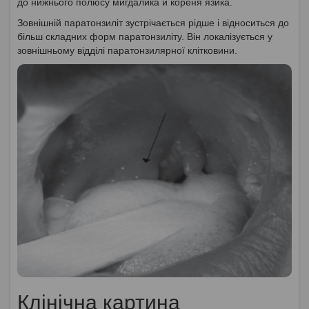
до нижнього полюсу мигдалика й кореня язика.
Зовнішній паратонзиліт зустрічається рідше і відноситься до
більш складних форм паратонзиліту. Він локалізується у
зовнішньому відділі паратонзилярної клітковини.
Клінічна картина