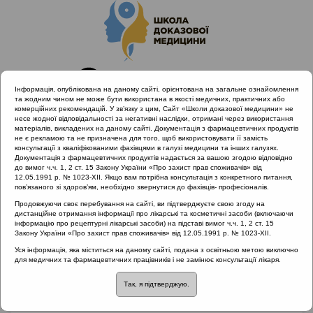
Інформація, опублікована на даному сайті, орієнтована на загальне ознайомлення
та жодним чином не може бути використана в якості медичних, практичних або
комерційних рекомендацій. У зв’язку з цим, Сайт «Школи доказової медицини» не
несе жодної відповідальності за негативні наслідки, отримані через використання
матеріалів, викладених на даному сайті. Документація з фармацевтичних продуктів
не є рекламою та не призначена для того, щоб використовувати її замість
консультації з кваліфікованими фахівцями в галузі медицини та інших галузях.
Головна
Матеріали за МКХ-11
Документація з фармацевтичних продуктів надається за вашою згодою відповідно
12 Хвороби органів дихання
Паратонзиліт
до вимог ч.ч. 1, 2 ст. 15 Закону України «Про захист прав споживачів» від
12.05.1991 р. № 1023-XII. Якщо вам потрібна консультація з конкретного питання,
пов’язаного зі здоров’ям, необхідно звернутися до фахівців- професіоналів.
Продовжуючи своє перебування на сайті, ви підтверджуєте свою згоду на
дистанційне отримання інформації про лікарські та косметичні засоби (включаючи
Паратонзиліт
інформацію про рецептурні лікарські засоби) на підставі вимог ч.ч. 1, 2 ст. 15
Закону України «Про захист прав споживачів» від 12.05.1991 р. № 1023-XII.
Уся інформація, яка міститься на даному сайті, подана з освітньою метою виключно
Паратонзиліт
– запалення навколомигдаликової
для медичних та фармацевтичних працівників і не замінює консультації лікаря.
клітковини, що виникає, у більшості випадків, внаслідок
проникнення інфекції за межі її капсули під час або після
Так, я підтверджую.
перенесеного тонзиліту.