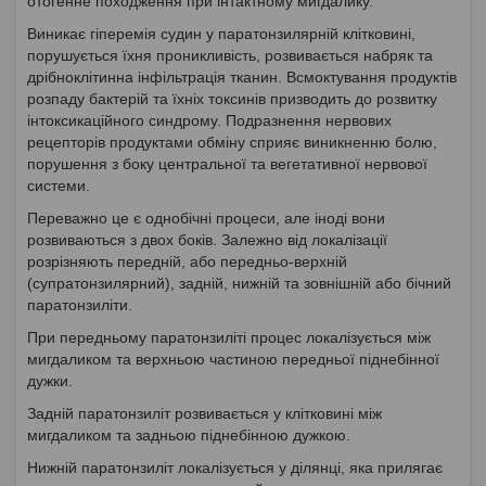
отогенне походження при інтактному мигдалику.
Виникає гіперемія судин у паратонзилярній клітковині,
порушується їхня проникливість, розвивається набряк та
дрібноклітинна інфільтрація тканин. Всмоктування продуктів
розпаду бактерій та їхніх токсинів призводить до розвитку
інтоксикаційного синдрому. Подразнення нервових
рецепторів продуктами обміну сприяє виникненню болю,
порушення з боку центральної та вегетативної нервової
системи.
Переважно це є однобічні процеси, але іноді вони
розвиваються з двох боків. Залежно від локалізації
розрізняють передній, або передньо-верхній
(супратонзилярний), задній, нижній та зовнішній або бічний
паратонзиліти.
При передньому паратонзиліті процес локалізується між
мигдаликом та верхньою частиною передньої піднебінної
дужки.
Задній паратонзиліт розвивається у клітковині між
мигдаликом та задньою піднебінною дужкою.
Нижній паратонзиліт локалізується у ділянці, яка прилягає