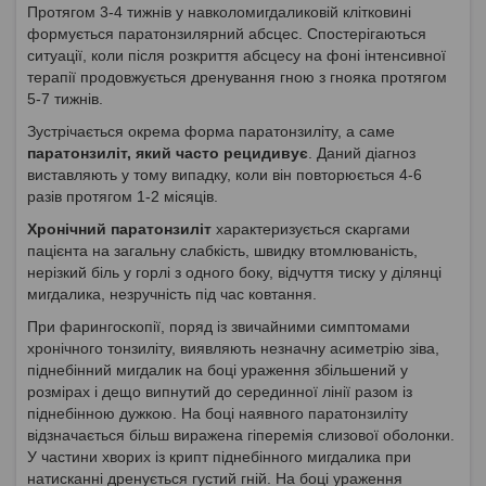
Протягом 3-4 тижнів у навколомигдаликовій клітковині
формується паратонзилярний абсцес. Спостерігаються
ситуації, коли після розкриття абсцесу на фоні інтенсивної
терапії продовжується дренування гною з гнояка протягом
5-7 тижнів.
Зустрічається окрема форма паратонзиліту, а саме
паратонзиліт, який часто рецидивує
. Даний діагноз
виставляють у тому випадку, коли він повторюється 4-6
разів протягом 1-2 місяців.
Хронічний паратонзиліт
характеризується скаргами
пацієнта на загальну слабкість, швидку втомлюваність,
нерізкий біль у горлі з одного боку, відчуття тиску у ділянці
мигдалика, незручність під час ковтання.
При фарингоскопії, поряд із звичайними симптомами
хронічного тонзиліту, виявляють незначну асиметрію зіва,
піднебінний мигдалик на боці ураження збільшений у
розмірах і дещо випнутий до серединної лінії разом із
піднебінною дужкою. На боці наявного паратонзиліту
відзначається більш виражена гіперемія слизової оболонки.
У частини хворих із крипт піднебінного мигдалика при
натисканні дренується густий гній. На боці ураження