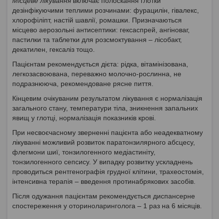
Місцеве лікування
включає полоскання глотки
дезінфікуючими теплими розчинами: фурацилін, гівалекс,
хлорофіліпт, настій шавлії, ромашки. Призначаються
місцево аерозольні антисептики: гексаспрей, ангіноваг,
пастилки та таблетки для розсмоктування – лісобакт,
декатилен, гексаліз тощо.
Пацієнтам рекомендується дієта: рідка, вітамінізована,
легкозасвоювана, переважно молочно-рослинна, не
подразнююча, рекомендоване рясне пиття.
Кінцевим очікуваним результатом лікування є нормалізація
загального стану, температури тіла, зникнення запальних
явищ у глотці, нормалізація показників крові.
При несвоєчасному зверненні пацієнта або неадекватному
лікуванні можливий розвиток паратонзилярного абсцесу,
флегмони шиї, тонзилогенного медіастиніту,
тонзилогенного сепсису. У випадку розвитку ускладнень
проводиться рентгенографія грудної клітини, трахеостомія,
інтенсивна терапія – введення протинабрякових засобів.
Після одужання пацієнтам рекомендується диспансерне
спостереження у оториноларинголога – 1 раз на 6 місяців.