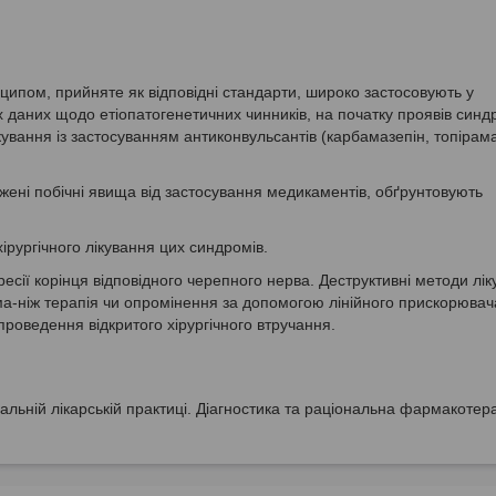
ципом, прийняте як відповідні стандарти, широко застосовують у
их даних щодо етіопатогенетичних чинників, на початку проявів син
вання із застосуванням антиконвульсантів (карбамазепін, топірама
ажені побічні явища від застосування медикаментів, обґрунтовують
ірургічного лікування цих синдромів.
сії корінця відповідного черепного нерва. Деструктивні методи лі
а-ніж терапія чи опромінення за допомогою лінійного прискорювача
роведення відкритого хірургічного втручання.
льній лікарській практиці. Діагностика та раціональна фармакотер