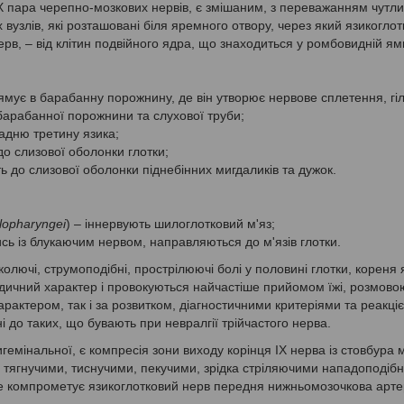
IX пара черепно-мозкових нервів, є змішаним, з переважанням чутли
 вузлів, які розташовані біля яремного отвору, через який язикогло
нерв, – від клітин подвійного ядра, що знаходиться у ромбовидній ямц
ямує в барабанну порожнину, де він утворює нервове сплетення, гі
барабанної порожнини та слухової труби;
задню третину язика;
до слизової оболонки глотки;
ть до слизової оболонки піднебінних мигдаликів та дужок.
ylopharyngei
) – іннервують шилоглотковий м'яз;
ись із блукаючим нервом, направляються до м'язів глотки.
колючі, струмоподібні, прострілюючі болі у половині глотки, кореня 
одичний характер і провокуються найчастіше прийомом їжі, розмово
арактером, так і за розвитком, діагностичними критеріями та реакці
і до таких, що бувають при невралгії трійчастого нерва.
игемінальної, є компресія зони виходу корінця ІХ нерва із стовбура м
я тягнучими, тиснучими, пекучими, зрідка стріляючими нападоподіб
іше компрометує язикоглотковий нерв передня нижньомозочкова арте