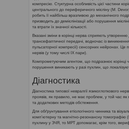
компресію. Стуктурна особливість цієї частини кор
центрального до периферичного мієліну (M. Devor, 
робить її найбільш вразливою до механічного под
призводить до демієлінізації або порушення мієліні
та втрати їх значної кількості.
Вказані зміни в корінці нерва сприяють утворенню
трансефаптичної передачі, водночас із виникненн
пульсаторної компресії) сенсорних нейронах. Це 
нервів (у тому числі IX пари).
Компрометуючим агентом, що подразнює корінці чер
порушення виникають у разі пухлин, що локалізуют
Діагностика
Діагностика типової невралгії язикоглоткового нерв
проявів, як правило, не має проблем, у той час як
та додаткових методів обстеження.
Для обґрунтування етіологічного чинника та візуал
комп'ютерну та магнітно-резонансну томографію (
пухлину у ЗЧЯ, то МРТ допомагає, крім того, вери