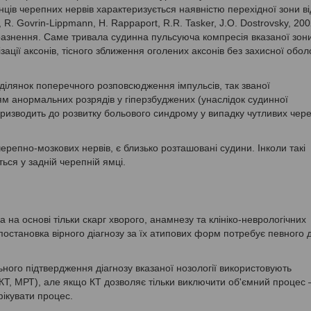
інців черепних нервів характеризується наявністю перехідної зони ві
R. Govrin-Lippmann, H. Rappaport, R.R. Tasker, J.O. Dostrovsky, 200
разнення. Саме тривала судинна пульсуюча компресія вказаної зон
зації аксонів, тісного зближення оголених аксонів без захисної обо
 ділянок поперечного розповсюдження імпульсів, так званої
ям анормальних розрядів у гіперзбуджених (унаслідок судинної
призводить до розвитку больового синдрому у випадку чутливих чер
епно-мозкових нервів, є близько розташовані судини. Інколи такі
ься у задній черепній ямці.
а на основі тільки скарг хворого, анамнезу та клініко-неврологічних
 постановка вірного діагнозу за їх атипових форм потребує певного 
ьного підтвердження діагнозу вказаної нозології використовують
КТ, МРТ), але якщо КТ дозволяє тільки виключити об'ємний процес 
фікувати процес.