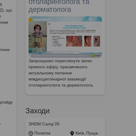
отоларинголога та
д
дерматолога
2), що
и
лонки
епних
Запрошуємо переглянути запис
прямого ефіру, присвяченого
актуальному питанню
міждисциплінарної взаємодії
отоларинголога та дерматолога.
досвіду
Заходи
–
SHDM.Camp’26
Початок
Київ, Пуща-