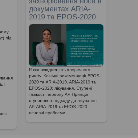
захворювання носа в
документах ARIA-
2019 та EPOS-2020
дрому
т) під
Розповсюдженість алергічного
риніту. Клінічні рекомендації EPOS-
кування
2020 та ARIA-2019. ARIA-2019 та
, і
EPOS-2020: лікування. Ступені
тяжкості перебігу АР. Принцип
ступеневого підходу до лікування
АР. ARIA-2019 та EPOS-2020:
основні проблеми.
апія