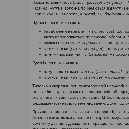
Язикоглотковий нерв (лат.
n. glossopharyngeus
) – 
частини. Чутливі волокна починаються від чутливих
нерв виходить із черепа, а рухові, як і блукаючий 
Чутливі нерви включають:
барабанний нерв (лат.
n. tympanicus
), що пр
якого направляються до слизової оболонки 
язикові гілки (лат.
rr. linguales
) – іннервують 
глоткові гілки (лат.
rr. pharyngei
) – прямують 
гілки мигдалика (лат.
rr. tonsillares
) – підходя
Рухові нерви включають:
гілку шилоглоткового м'яза (лат.
r. musculi st
глоткові гілки (лат.
rr. pharyngei
) – об'єднуюч
Типовими скаргами при язикоглотковій невралгії є 
та в глибині вуха, що мають нападоподібний пері
ковтанням чи виникають спонтанно. Ці болі як за х
медикаментозне і хірургічне лікування, дуже подібн
Причиною типової язикоглоткової невралгії, як і тр
Атипова язикоглоткова невралгія характеризуєтьс
болями у ділянці відповідної іннервації. Найчаст
значно рідше – вертебральна.