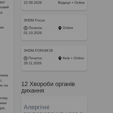
вої
22.08.2026
Водиця + Online
тковий
і.
SHDM.Focus
лки
Початок
Online
01.10.2026
SHDM.FORUM’26
Початок
Київ + Online
28.11.2026
язика
ю,
12 Хвороби органів
єю на
дихання
озку.
ними
Алергічні
рія,