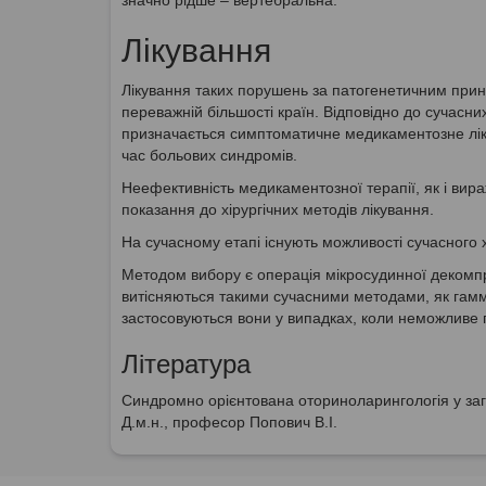
Лікування
Лікування таких порушень за патогенетичним прин
переважній більшості країн. Відповідно до сучасн
призначається симптоматичне медикаментозне ліку
час больових синдромів.
Неефективність медикаментозної терапії, як і вир
показання до хірургічних методів лікування.
На сучасному етапі існують можливості сучасного х
Методом вибору є операція мікросудинної декомпре
витісняються такими сучасними методами, як гамм
застосовуються вони у випадках, коли неможливе п
Література
Синдромно орієнтована оториноларингологія у зага
Д.м.н., професор Попович В.І.