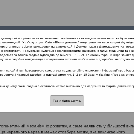
Проведені
Конференції
Партнери
Лек
а даному сайті, орієнтована на загальне ознайомлення та жодним чином не може бути вико
заходи
проекту
рекомендацій. У зв’язку з цим, Сайт «Школи доказової медицини» не несе жодної відповіда
користання матеріалів, викладених на даному сайті. Документація з фармацевтичних продук
користовувати її замість консультації з кваліфікованими фахівцями в галузі медицини та інш
нів дихання
Невралгія язикоглоткового нерва
дається за вашою згодою відповідно до вимог ч.ч. 1, 2 ст. 15 Закону України «Про захист п
що вам потрібна консультація з конкретного питання, пов’язаного зі здоров’ям, необхідно зв
я на сайті, ви підтверджуєте свою згоду на дистанційне отримання інформації про лікарсь
цептурні лікарські засоби) на підставі вимог ч.ч. 1, 2 ст. 15 Закону України «Про захист пр
ткового нерва
ся на даному сайті, подана з освітньою метою виключно для медичних та фармацевтичних пра
бувається за гіпоактивним типом, тобто у вигляді їх послаблення ч
тологічних станів, таких як невралгія черепно-мозкових нервів, в т
Так, я підтверджую.
дповідних черепних нервів з їх гіперактивною дисфункцією.
генетичний механізм їх розвитку, а саме наявність у більшості вип
інця черепного нерва в межах стовбура мозку, яка викликає його