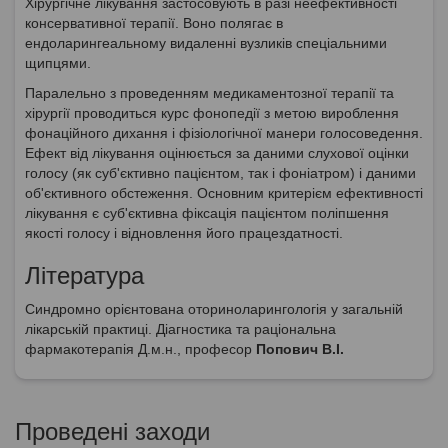
Хірургічне лікування застосовують в разі неефективності
консервативної терапії. Воно полягає в
ендоларингеальному видаленні вузликів спеціальними
щипцями.
Паралельно з проведенням медикаментозної терапії та
хірургії проводиться курс фонопедії з метою вироблення
фонаційного дихання і фізіологічної манери голосоведення.
Ефект від лікування оцінюється за даними слухової оцінки
голосу (як суб'єктивно пацієнтом, так і фоніатром) і даними
об'єктивного обстеження. Основним критерієм ефективності
лікування є суб'єктивна фіксація пацієнтом поліпшення
якості голосу і відновлення його працездатності.
Література
Синдромно орієнтована оториноларингологія у загальній
лікарській практиці. Діагностика та раціональна
фармакотерапія Д.м.н., професор
Попович В.І.
Проведені заходи