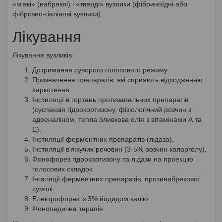
«м'які» (набряклі) і «тверді» вузлики (фібриноїдні або
фіброзно-гіалінові вузлики).
Лікування
Лікування вузликів:
Дотримання суворого голосового режиму.
Призначення препаратів, які сприяють відходженню
харкотиння.
Інстиляції в гортань протизапальних препаратів
(суспензія гідрокортизону, фізіологічний розчин з
адреналіном, тепла оливкова олія з вітамінами А та
Е).
Інстиляції ферментних препаратів (лідаза).
Інстиляції в'яжучих речовин (3-5% розчин коларголу).
Фонофорез гідрокортизону та лідази на проекцію
голосових складок.
Інгаляції ферментних препаратів, протинабрякової
суміші.
Електрофорез із 3% йодидом калію.
Фонопедична терапія.