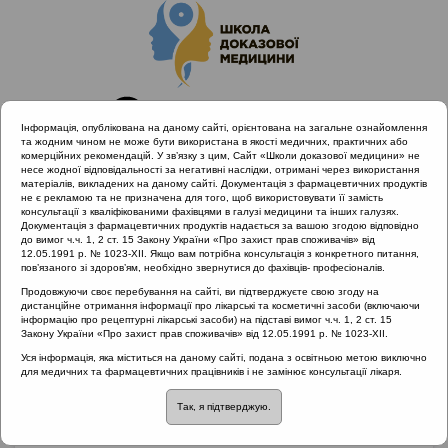
Інформація, опублікована на даному сайті, орієнтована на загальне ознайомлення
та жодним чином не може бути використана в якості медичних, практичних або
комерційних рекомендацій. У зв’язку з цим, Сайт «Школи доказової медицини» не
несе жодної відповідальності за негативні наслідки, отримані через використання
матеріалів, викладених на даному сайті. Документація з фармацевтичних продуктів
не є рекламою та не призначена для того, щоб використовувати її замість
консультації з кваліфікованими фахівцями в галузі медицини та інших галузях.
Головна
Матеріали за МКХ-11
Документація з фармацевтичних продуктів надається за вашою згодою відповідно
12 Хвороби органів дихання
до вимог ч.ч. 1, 2 ст. 15 Закону України «Про захист прав споживачів» від
12.05.1991 р. № 1023-XII. Якщо вам потрібна консультація з конкретного питання,
Вузлики голосових складок («вузлики співаків»)
пов’язаного зі здоров’ям, необхідно звернутися до фахівців- професіоналів.
Продовжуючи своє перебування на сайті, ви підтверджуєте свою згоду на
дистанційне отримання інформації про лікарські та косметичні засоби (включаючи
інформацію про рецептурні лікарські засоби) на підставі вимог ч.ч. 1, 2 ст. 15
Вузлики голосових
Закону України «Про захист прав споживачів» від 12.05.1991 р. № 1023-XII.
Уся інформація, яка міститься на даному сайті, подана з освітньою метою виключно
складок («вузлики
для медичних та фармацевтичних працівників і не замінює консультації лікаря.
Так, я підтверджую.
співаків»)