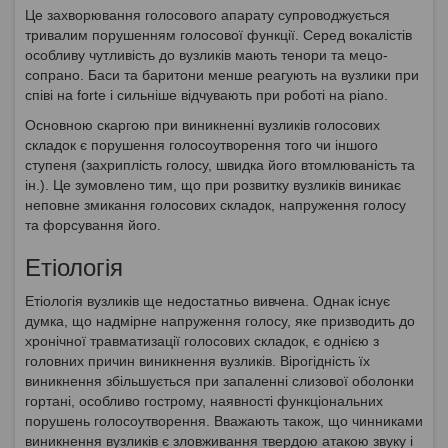
Це захворювання голосового апарату супроводжується
тривалим порушенням голосової функції. Серед вокалістів
особливу чутливість до вузликів мають тенори та мецо-
сопрано. Баси та баритони менше реагують на вузлики при
співі на forte і сильніше відчувають при роботі на piano.
Основною скаргою при виникненні вузликів голосових
складок є порушення голосоутворення того чи іншого
ступеня (захриплість голосу, швидка його втомлюваність та
ін.). Це зумовлено тим, що при розвитку вузликів виникає
неповне змикання голосових складок, напруження голосу
та форсування його.
Етіологія
Етіологія вузликів ще недостатньо вивчена. Однак існує
думка, що надмірне напруження голосу, яке призводить до
хронічної травматизації голосових складок, є однією з
головних причин виникнення вузликів. Вірогідність їх
виникнення збільшується при запаленні слизової оболонки
гортані, особливо гострому, наявності функціональних
порушень голосоутворення. Вважають також, що чинниками
виникнення вузликів є зловживання твердою атакою звуку і