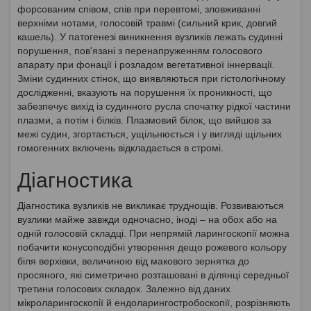
форсованим співом, спів при перевтомі, зловживанні
верхніми нотами, голосовій травмі (сильний крик, довгий
кашель). У патогенезі виникнення вузликів лежать судинні
порушення, пов'язані з перенапруженням голосового
апарату при фонації і розладом вегетативної іннервації.
Зміни судинних стінок, що виявляються при гістологічному
дослідженні, вказують на порушення їх проникності, що
забезпечує вихід із судинного русла спочатку рідкої частини
плазми, а потім і білків. Плазмовий білок, що вийшов за
межі судин, згортається, ущільнюється і у вигляді щільних
гомогенних включень відкладається в стромі.
Діагностика
Діагностика вузликів не викликає труднощів. Розвиваються
вузлики майже завжди одночасно, іноді – на обох або на
одній голосовій складці. При непрямій ларингоскопії можна
побачити конусоподібні утворення дещо рожевого кольору
біля верхівки, величиною від макового зернятка до
просяного, які симетрично розташовані в ділянці середньої
третини голосових складок. Залежно від даних
мікроларингоскопії й ендоларингостробоскопії, розрізняють