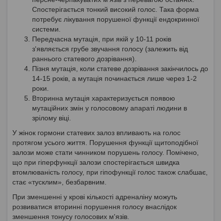
Спостерігається тонкий високий голос. Така форма
потребує лікування порушеної функції ендокринної
системи.
Передчасна мутація, при якій у 10-11 років
з'являється грубе звучання голосу (залежить від
раннього статевого дозрівання).
Пізня мутація, коли статеве дозрівання закінчилось до
14-15 років, а мутація починається лише через 1-2
роки.
Вторинна мутація характеризується появою
мутаційних змін у голосовому апараті людини в
зрілому віці.
У жінок гормони статевих залоз впливають на голос
протягом усього життя. Порушення функції щитоподібної
залози може стати чинником порушень голосу. Помічено,
що при гіперфункції залози спостерігається швидка
втомлюваність голосу, при гіпофункції голос також слабшає,
стає «тусклим», безбарвним.
При зменшенні у крові кількості адреналіну можуть
розвиватися вторинні порушення голосу внаслідок
зменшення тонусу голосових м'язів.