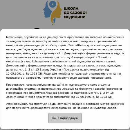
Інформація, опублікована на даному сайті, орієнтована на загальне ознайомлення
та жодним чином не може бути використана в якості медичних, практичних або
комерційних рекомендацій. У зв’язку з цим, Сайт «Школи доказової медицини» не
несе жодної відповідальності за негативні наслідки, отримані через використання
матеріалів, викладених на даному сайті. Документація з фармацевтичних продуктів
не є рекламою та не призначена для того, щоб використовувати її замість
консультації з кваліфікованими фахівцями в галузі медицини та інших галузях.
Головна
Матеріали за МКХ-11
Документація з фармацевтичних продуктів надається за вашою згодою відповідно
12 Хвороби органів дихання
Мутація
до вимог ч.ч. 1, 2 ст. 15 Закону України «Про захист прав споживачів» від
12.05.1991 р. № 1023-XII. Якщо вам потрібна консультація з конкретного питання,
пов’язаного зі здоров’ям, необхідно звернутися до фахівців- професіоналів.
Продовжуючи своє перебування на сайті, ви підтверджуєте свою згоду на
дистанційне отримання інформації про лікарські та косметичні засоби (включаючи
Мутація
інформацію про рецептурні лікарські засоби) на підставі вимог ч.ч. 1, 2 ст. 15
Закону України «Про захист прав споживачів» від 12.05.1991 р. № 1023-XII.
Уся інформація, яка міститься на даному сайті, подана з освітньою метою виключно
Розвиток голосу людини у значному ступені залежить від
для медичних та фармацевтичних працівників і не замінює консультації лікаря.
функції залоз внутрішньої секреції, особливо статевих
гормонів. Під впливом гормонів збільшується гортань та
Так, я підтверджую.
подовжуються голосові складки у період статевого
дозрівання. Зміни в гортані у період статевого дозрівання