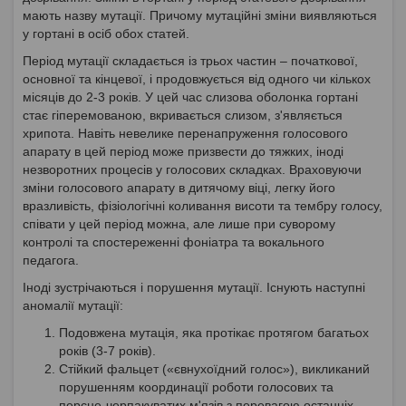
мають назву мутації. Причому мутаційні зміни виявляються
у гортані в осіб обох статей.
Період мутації складається із трьох частин – початкової,
основної та кінцевої, і продовжується від одного чи кількох
місяців до 2-3 років. У цей час слизова оболонка гортані
стає гіперемованою, вкривається слизом, з'являється
хрипота. Навіть невелике перенапруження голосового
апарату в цей період може призвести до тяжких, іноді
незворотних процесів у голосових складках. Враховуючи
зміни голосового апарату в дитячому віці, легку його
вразливість, фізіологічні коливання висоти та тембру голосу,
співати у цей період можна, але лише при суворому
контролі та спостереженні фоніатра та вокального
педагога.
Іноді зустрічаються і порушення мутації. Існують наступні
аномалії мутації:
Подовжена мутація, яка протікає протягом багатьох
років (3-7 років).
Стійкий фальцет («євнухоїдний голос»), викликаний
порушенням координації роботи голосових та
персне-черпакуватих м'язів з перевагою останніх.