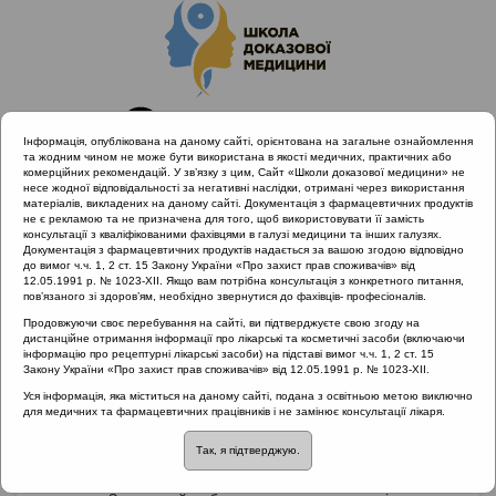
Інформація, опублікована на даному сайті, орієнтована на загальне ознайомлення
та жодним чином не може бути використана в якості медичних, практичних або
комерційних рекомендацій. У зв’язку з цим, Сайт «Школи доказової медицини» не
несе жодної відповідальності за негативні наслідки, отримані через використання
матеріалів, викладених на даному сайті. Документація з фармацевтичних продуктів
не є рекламою та не призначена для того, щоб використовувати її замість
консультації з кваліфікованими фахівцями в галузі медицини та інших галузях.
Головна
Матеріали за МКХ-11
Документація з фармацевтичних продуктів надається за вашою згодою відповідно
12 Хвороби органів дихання
Набряк гортані
до вимог ч.ч. 1, 2 ст. 15 Закону України «Про захист прав споживачів» від
12.05.1991 р. № 1023-XII. Якщо вам потрібна консультація з конкретного питання,
пов’язаного зі здоров’ям, необхідно звернутися до фахівців- професіоналів.
Продовжуючи своє перебування на сайті, ви підтверджуєте свою згоду на
дистанційне отримання інформації про лікарські та косметичні засоби (включаючи
Набряк гортані
інформацію про рецептурні лікарські засоби) на підставі вимог ч.ч. 1, 2 ст. 15
Закону України «Про захист прав споживачів» від 12.05.1991 р. № 1023-XII.
Уся інформація, яка міститься на даному сайті, подана з освітньою метою виключно
Етіопатогенез
для медичних та фармацевтичних працівників і не замінює консультації лікаря.
Так, я підтверджую.
Набряк гортані є, за своєю суттю, синдромом певного
захворювання, він може бути запального і незапального