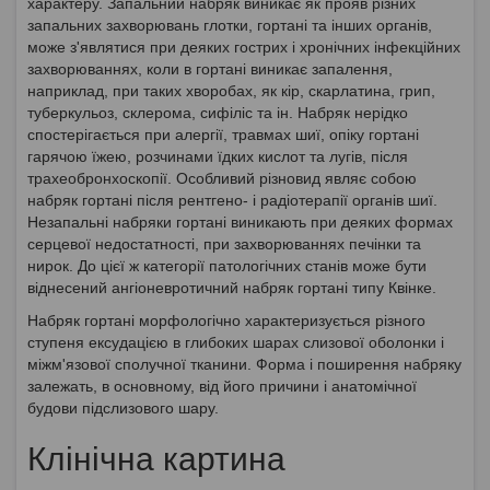
характеру. Запальний набряк виникає як прояв різних
запальних захворювань глотки, гортані та інших органів,
може з'являтися при деяких гострих і хронічних інфекційних
захворюваннях, коли в гортані виникає запалення,
наприклад, при таких хворобах, як кір, скарлатина, грип,
туберкульоз, склерома, сифіліс та ін. Набряк нерідко
спостерігається при алергії, травмах шиї, опіку гортані
гарячою їжею, розчинами їдких кислот та лугів, після
трахеобронхоскопії. Особливий різновид являє собою
набряк гортані після рентгено- і радіотерапії органів шиї.
Незапальні набряки гортані виникають при деяких формах
серцевої недостатності, при захворюваннях печінки та
нирок. До цієї ж категорії патологічних станів може бути
віднесений ангіоневротичний набряк гортані типу Квінке.
Набряк гортані морфологічно характеризується різного
ступеня ексудацією в глибоких шарах слизової оболонки і
міжм'язової сполучної тканини. Форма і поширення набряку
залежать, в основному, від його причини і анатомічної
будови підслизового шару.
Клінічна картина