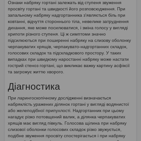
Ознаки набряку гортані залежать від ступеня звуження
просвіту гортані та швидкості його розповсюдження. При
запальному набряку надгортанника з'являється біль при
ковтанні, відчуття стороннього тіла, невелике затруднення
дихання, яке може посилюватися, і зміна голосу у вигляді
хрипоти різного ступеня. Ці ж симптоми значно
підсилюються при поширенні набряку на слизову оболонку
черпакуватих хрящів, черпакувато-надгортанних складок,
голосових складок та підскладкового простору. У таких
випадках при швидкому наростанні набряку може настати
гострий стеноз гортані, що викликає важку картину асфіксії
та загрожує життю хворого.
Діагностика
При ларингоскопічному дослідженні визначається
набряклість уражених ділянок гортані у вигляді водянистої
або желеподібної припухлості. Надгортанник при цьому
нагадує різко потовщений валик, а ділянка черпакуватих
хрящів має вигляд півкуль. Голосова щілина при набряку
слизової оболонки голосових складок різко звужується,
подібне звуження просвіту спостерігається і при набряку