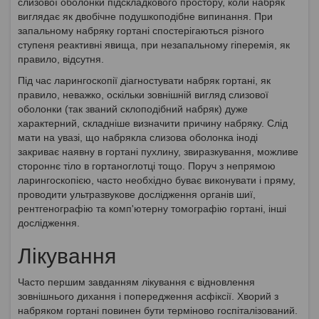
слизової оболонки підскладкового простору, коли набряк
виглядає як двобічне подушкоподібне випинання. При
запальному набряку гортані спостерігаються різного
ступеня реактивні явища, при незапальному гіперемія, як
правило, відсутня.
Під час ларингоскопії діагностувати набряк гортані, як
правило, неважко, оскільки зовнішній вигляд слизової
оболонки (так званий склоподібний набряк) дуже
характерний, складніше визначити причину набряку. Слід
мати на увазі, що набрякла слизова оболонка іноді
закриває наявну в гортані пухлину, звиразкування, можливе
стороннє тіло в гортаноглотці тощо. Поруч з непрямою
ларингоскопією, часто необхідно буває виконувати і пряму,
проводити ультразвукове дослідження органів шиї,
рентгенографію та комп'ютерну томографію гортані, інші
дослідження.
Лікування
Часто першим завданням лікування є відновлення
зовнішнього дихання і попередження асфіксії. Хворий з
набряком гортані повинен бути терміново госпіталізований.