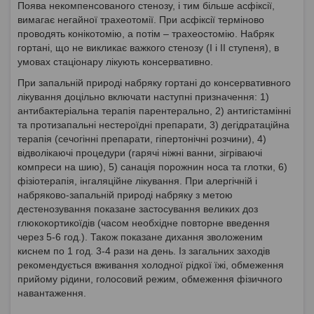
Поява некомпенсованого стенозу, і тим більше асфіксії,
вимагає негайної трахеотомії. При асфіксії терміново
проводять конікотомію, а потім – трахеостомію. Набряк
гортані, що не викликає важкого стенозу (І і ІІ ступеня), в
умовах стаціонару лікують консервативно.
При запальній природі набряку гортані до консервативного
лікування доцільно включати наступні призначення: 1)
антибактеріальна терапія парентерально, 2) антигістамінні
та протизапальні нестероїдні препарати, 3) дегідратаційна
терапія (сечогінні препарати, гіпертонічні розчини), 4)
відволікаючі процедури (гарячі ніжні ванни, зігріваючі
компреси на шию), 5) санація порожнин носа та глотки, 6)
фізіотерапія, інгаляційне лікування. При алергічній і
набряково-запальній природі набряку з метою
дестенозування показане застосування великих доз
глюкокортикоїдів (часом необхідне повторне введення
через 5-6 год.). Також показане дихання зволоженим
киснем по 1 год. 3-4 рази на день. Із загальних заходів
рекомендується вживання холодної рідкої їжі, обмеження
прийому рідини, голосовий режим, обмеження фізичного
навантаження.