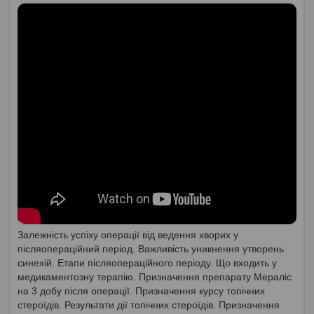
Залежність успіху операції від ведення хворих у
післяопераційний період. Важливість уникнення утворень
синехій. Етапи післяопераційного періоду. Що входить у
медикаментозну терапію. Призначення препарату Мераліс
на 3 добу після операції. Призначення курсу топічних
стероїдів. Результати дії топічних стероїдів. Призначення