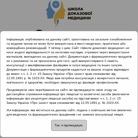
Інформація, опублікована на даному сайті, орієнтована на загальне ознайомлення
та жодним чином не може бути використана в якості медичних, практичних або
комерційних рекомендацій. У зв’язку з цим, Сайт «Школи доказової медицини» не
несе жодної відповідальності за негативні наслідки, отримані через використання
матеріалів, викладених на даному сайті. Документація з фармацевтичних продуктів
не є рекламою та не призначена для того, щоб використовувати її замість
консультації з кваліфікованими фахівцями в галузі медицини та інших галузях.
Головна
Матеріали за МКХ-11
Документація з фармацевтичних продуктів надається за вашою згодою відповідно
12 Хвороби органів дихання
до вимог ч.ч. 1, 2 ст. 15 Закону України «Про захист прав споживачів» від
12.05.1991 р. № 1023-XII. Якщо вам потрібна консультація з конкретного питання,
Ведення хворих у післяопераційний період
пов’язаного зі здоров’ям, необхідно звернутися до фахівців- професіоналів.
Продовжуючи своє перебування на сайті, ви підтверджуєте свою згоду на
дистанційне отримання інформації про лікарські та косметичні засоби (включаючи
інформацію про рецептурні лікарські засоби) на підставі вимог ч.ч. 1, 2 ст. 15
Ведення хворих у
Закону України «Про захист прав споживачів» від 12.05.1991 р. № 1023-XII.
Уся інформація, яка міститься на даному сайті, подана з освітньою метою виключно
післяопераційний
для медичних та фармацевтичних працівників і не замінює консультації лікаря.
Так, я підтверджую.
період