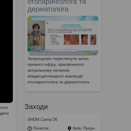
отоларинголога та
дерматолога
Запрошуємо переглянути запис
прямого ефіру, присвяченого
актуальному питанню
міждисциплінарної взаємодії
отоларинголога та дерматолога.
Заходи
єнта
одити
SHDM.Camp’26
Початок
Київ, Пуща-