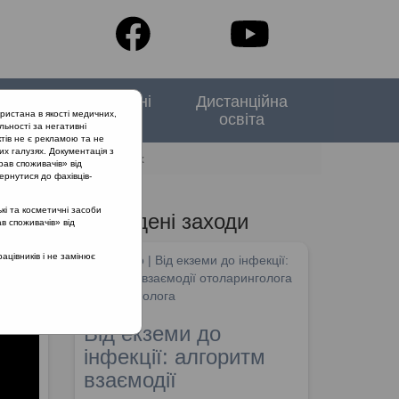
тори
Спеціальні
Дистанційна
ристана в якості медичних,
випуски
освіта
льності за негативні
тів не є рекламою та не
их галузях. Документація з
порожнини носа та пазух
рав споживачів» від
ернутися до фахівців-
кі та косметичні засоби
Проведені заходи
ав споживачів» від
цівників і не замінює
SHDM.info | Від екземи до інфекції:
алгоритм взаємодії отоларинголога
та дерматолога
Від екземи до
інфекції: алгоритм
взаємодії