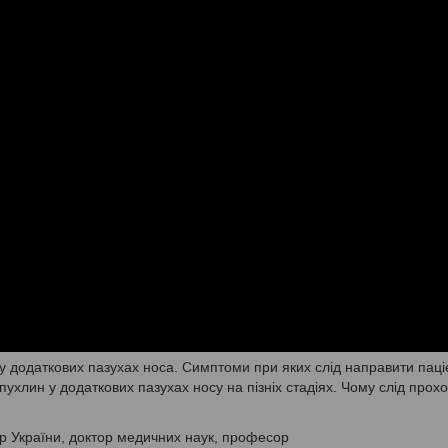
я у додаткових пазухах носа. Симптоми при яких слід направити паці
ухлин у додаткових пазухах носу на пізніх стадіях. Чому слід прох
р України, доктор медичних наук, професор