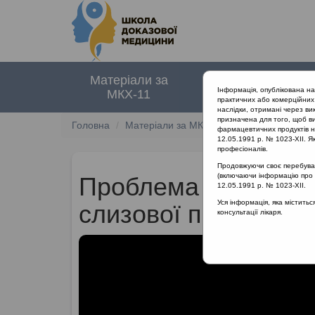
Матеріали за
Нормативні
Інформація, опублікована н
МКХ-11
документи
практичних або комерційних 
наслідки, отримані через ви
призначена для того, щоб ви
Головна
Матеріали за МКХ-11
12 Хвороби орга
фармацевтичних продуктів на
12.05.1991 р. № 1023-XII. Як
професіоналів.
Продовжуючи своє перебуванн
(включаючи інформацію про ре
Проблема своєчасно
12.05.1991 р. № 1023-XII.
Уся інформація, яка містить
слизової порожнини
консультації лікаря.