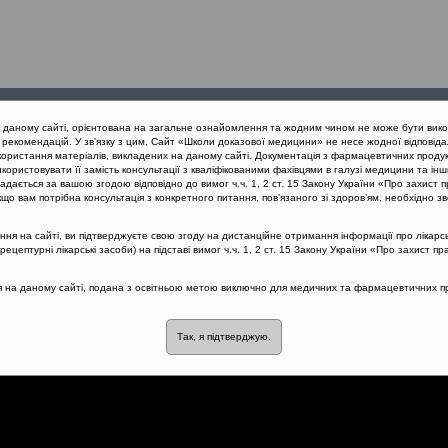
Проведені
Конференції
Партнери
Лек
а даному сайті, орієнтована на загальне ознайомлення та жодним чином не може бути вико
заходи
проекту
рекомендацій. У зв’язку з цим, Сайт «Школи доказової медицини» не несе жодної відповіда
користання матеріалів, викладених на даному сайті. Документація з фармацевтичних продук
користовувати її замість консультації з кваліфікованими фахівцями в галузі медицини та інш
нів дихання
Проблема своєчасної діагностики уражень слизової 
дається за вашою згодою відповідно до вимог ч.ч. 1, 2 ст. 15 Закону України «Про захист п
що вам потрібна консультація з конкретного питання, пов’язаного зі здоров’ям, необхідно зв
я на сайті, ви підтверджуєте свою згоду на дистанційне отримання інформації про лікарсь
цептурні лікарські засоби) на підставі вимог ч.ч. 1, 2 ст. 15 Закону України «Про захист пр
ї діагностики уражень
ся на даному сайті, подана з освітньою метою виключно для медичних та фармацевтичних пра
 носа та пазух
Так, я підтверджую.