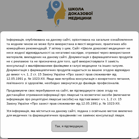
Інформація, опублікована на даному сайті, орієнтована на загальне ознайомлення
та жодним чином не може бути використана в якості медичних, практичних або
комерційних рекомендацій. У зв’язку з цим, Сайт «Школи доказової медицини» не
несе жодної відповідальності за негативні наслідки, отримані через використання
матеріалів, викладених на даному сайті. Документація з фармацевтичних продуктів
не є рекламою та не призначена для того, щоб використовувати її замість
консультації з кваліфікованими фахівцями в галузі медицини та інших галузях.
Головна
Матеріали за МКХ-11
Документація з фармацевтичних продуктів надається за вашою згодою відповідно
10 Хвороби вуха та соскоподібного відростка
до вимог ч.ч. 1, 2 ст. 15 Закону України «Про захист прав споживачів» від
12.05.1991 р. № 1023-XII. Якщо вам потрібна консультація з конкретного питання,
Як працює система кохлеарної імплантації
пов’язаного зі здоров’ям, необхідно звернутися до фахівців- професіоналів.
Продовжуючи своє перебування на сайті, ви підтверджуєте свою згоду на
дистанційне отримання інформації про лікарські та косметичні засоби (включаючи
інформацію про рецептурні лікарські засоби) на підставі вимог ч.ч. 1, 2 ст. 15
Як працює система
Закону України «Про захист прав споживачів» від 12.05.1991 р. № 1023-XII.
Уся інформація, яка міститься на даному сайті, подана з освітньою метою виключно
кохлеарної імплантації
для медичних та фармацевтичних працівників і не замінює консультації лікаря.
Так, я підтверджую.