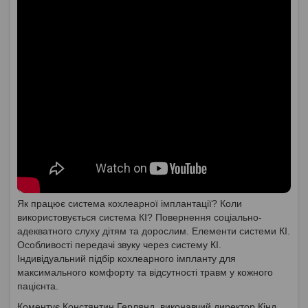
Як працює система кохлеарної імплантації? Коли
використовується система КІ? Повернення соціально-
адекватного слуху дітям та дорослим. Елементи системи КІ.
Особливості передачі звуку через систему КІ.
Індивідуальний підбір кохлеарного імпланту для
максимального комфорту та відсутності травм у кожного
пацієнта.
Коментує Констянтин Герлянд, виконавчий директор Кінд