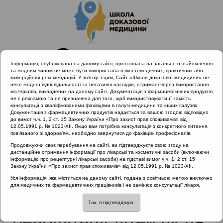
Інформація, опублікована на даному сайті, орієнтована на загальне ознайомлення
та жодним чином не може бути використана в якості медичних, практичних або
комерційних рекомендацій. У зв’язку з цим, Сайт «Школи доказової медицини» не
несе жодної відповідальності за негативні наслідки, отримані через використання
матеріалів, викладених на даному сайті. Документація з фармацевтичних продуктів
не є рекламою та не призначена для того, щоб використовувати її замість
консультації з кваліфікованими фахівцями в галузі медицини та інших галузях.
Головна
Матеріали за МКХ-11
Документація з фармацевтичних продуктів надається за вашою згодою відповідно
10 Хвороби вуха та соскоподібного відростка
до вимог ч.ч. 1, 2 ст. 15 Закону України «Про захист прав споживачів» від
12.05.1991 р. № 1023-XII. Якщо вам потрібна консультація з конкретного питання,
Досвід якої з країн можна використати для реабілітації дітей
пов’язаного зі здоров’ям, необхідно звернутися до фахівців- професіоналів.
після кохлеарної імплантації
Продовжуючи своє перебування на сайті, ви підтверджуєте свою згоду на
дистанційне отримання інформації про лікарські та косметичні засоби (включаючи
інформацію про рецептурні лікарські засоби) на підставі вимог ч.ч. 1, 2 ст. 15
Закону України «Про захист прав споживачів» від 12.05.1991 р. № 1023-XII.
Досвід якої з країн
Уся інформація, яка міститься на даному сайті, подана з освітньою метою виключно
для медичних та фармацевтичних працівників і не замінює консультації лікаря.
можна використати для
Так, я підтверджую.
реабілітації дітей після