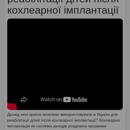
кохлеарної імплантації
Досвід якої країни можливо використовувати в Україні для
реабілітації дітей після кохлеарної імплантації? Кохлеарна
імплантація як система заходів розділена часовими