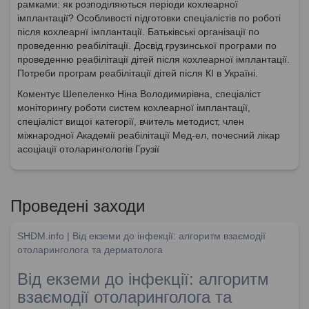
рамками: як розподіляються періоди кохлеарної
імплантації? Особливості підготовки спеціалістів по роботі
після кохлеарнї імплантації. Батьківські організації по
проведенню реабілітації. Досвід грузинської програми по
проведенню реабілітації дітей після кохлеарної імплантації.
Потреби програм реабілітації дітей після КІ в Україні.
Коментує Шепеленко Ніна Володимирівна, спеціаліст
моніторингу роботи систем кохлеарної імплантації,
спеціаліст вищої категорії, вчитель методист, член
міжнародної Академії реабілітації Мед-ел, почесний лікар
асоціації отоларингологів Грузії
Проведені заходи
SHDM.info | Від екземи до інфекції: алгоритм взаємодії
отоларинголога та дерматолога
Від екземи до інфекції: алгоритм
взаємодії отоларинголога та