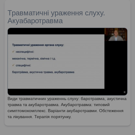
Травматичні ураження слуху.
Акуабаротравма
Види травматичних ураженнь слуху: баротравма, акустична
травма та акубаротравма. Акубаротравма: типовий
симптомокомплекс. Варіанти акубаротравми. Обстеження
та лікування. Терапія порятунку.