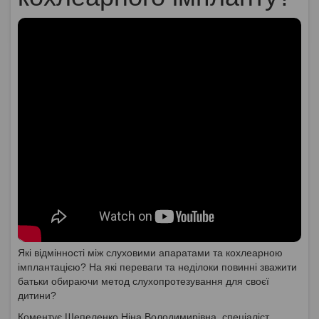
Які відмінності між слуховими апаратами та кохлеарною
імплантацією? На які переваги та неділоки повинні зважити
батьки обираючи метод слухопротезування для своєї
дитини?
Коментує Шепеленко Ніна Володимирівна, спеціаліст