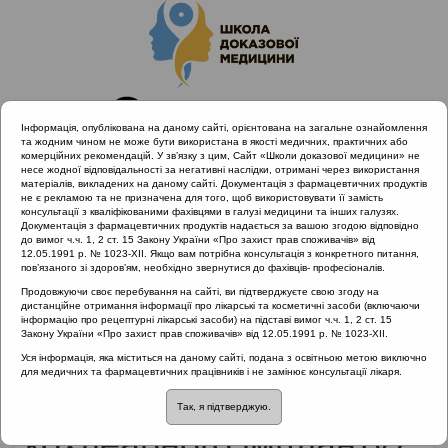
Інформація, опублікована на даному сайті, орієнтована на загальне ознайомлення
та жодним чином не може бути використана в якості медичних, практичних або
комерційних рекомендацій. У зв’язку з цим, Сайт «Школи доказової медицини» не
несе жодної відповідальності за негативні наслідки, отримані через використання
матеріалів, викладених на даному сайті. Документація з фармацевтичних продуктів
не є рекламою та не призначена для того, щоб використовувати її замість
консультації з кваліфікованими фахівцями в галузі медицини та інших галузях.
Головна
Матеріали за МКХ-11
Документація з фармацевтичних продуктів надається за вашою згодою відповідно
10 Хвороби вуха та соскоподібного відростка
до вимог ч.ч. 1, 2 ст. 15 Закону України «Про захист прав споживачів» від
12.05.1991 р. № 1023-XII. Якщо вам потрібна консультація з конкретного питання,
Чим відрізняється слуховий апарат від кохлеарного
пов’язаного зі здоров’ям, необхідно звернутися до фахівців- професіоналів.
імпланту?
Продовжуючи своє перебування на сайті, ви підтверджуєте свою згоду на
дистанційне отримання інформації про лікарські та косметичні засоби (включаючи
інформацію про рецептурні лікарські засоби) на підставі вимог ч.ч. 1, 2 ст. 15
Закону України «Про захист прав споживачів» від 12.05.1991 р. № 1023-XII.
Чим відрізняється
Уся інформація, яка міститься на даному сайті, подана з освітньою метою виключно
для медичних та фармацевтичних працівників і не замінює консультації лікаря.
слуховий апарат від
Так, я підтверджую.
кохлеарного імпланту?