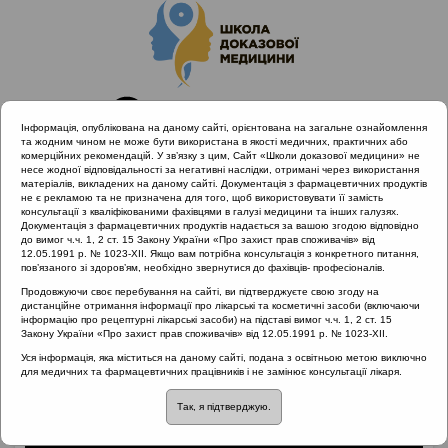
Інформація, опублікована на даному сайті, орієнтована на загальне ознайомлення
та жодним чином не може бути використана в якості медичних, практичних або
комерційних рекомендацій. У зв’язку з цим, Сайт «Школи доказової медицини» не
несе жодної відповідальності за негативні наслідки, отримані через використання
матеріалів, викладених на даному сайті. Документація з фармацевтичних продуктів
не є рекламою та не призначена для того, щоб використовувати її замість
консультації з кваліфікованими фахівцями в галузі медицини та інших галузях.
Головна
Матеріали за МКХ-11
Документація з фармацевтичних продуктів надається за вашою згодою відповідно
04 Порушення імунної системи
до вимог ч.ч. 1, 2 ст. 15 Закону України «Про захист прав споживачів» від
12.05.1991 р. № 1023-XII. Якщо вам потрібна консультація з конкретного питання,
Підходи до лікування алергічного процесу
пов’язаного зі здоров’ям, необхідно звернутися до фахівців- професіоналів.
Продовжуючи своє перебування на сайті, ви підтверджуєте свою згоду на
дистанційне отримання інформації про лікарські та косметичні засоби (включаючи
інформацію про рецептурні лікарські засоби) на підставі вимог ч.ч. 1, 2 ст. 15
Підходи до лікування
Закону України «Про захист прав споживачів» від 12.05.1991 р. № 1023-XII.
Уся інформація, яка міститься на даному сайті, подана з освітньою метою виключно
алергічного процесу
для медичних та фармацевтичних працівників і не замінює консультації лікаря.
Так, я підтверджую.