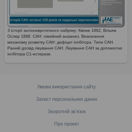
З історії ангіоневротичного набряку: Квінке 1882, Вільям
Ослер 1888. САН: сімейний анамнез. Визначення
механізму розвитку САН: дефіцит інгібітора. Типи САН.
Ранній досвід лікування САН. Лікування САН за допомогою
інгібітора С1-естерази.
Умови використання сайту
Захист персональних даних
Зворотній зв'язок
Про проект