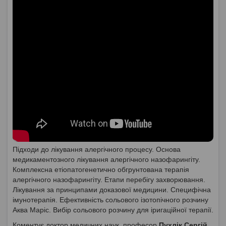
Підходи до лікування алергічного процесу. Основа
медикаментозного лікування алергічного назофарингіту.
Комплексна етіопатогенетично обгрунтована терапія
алергічного назофарингіту. Етапи перебігу захворювання.
Лікування за принципами доказової медицини. Специфічна
імунотерапія. Ефективність сольового ізотопічного розчину
Аква Маріс. Вибір сольового розчину для іригаційної терапії.
Коментує доктор медичних наук, професор
Пухлік Сергій