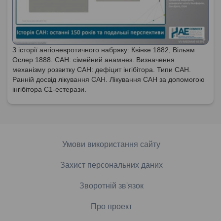
З історії ангіоневротичного набряку: Квінке 1882, Вільям
Ослер 1888. САН: сімейний анамнез. Визначення
механізму розвитку САН: дефіцит інгібітора. Типи САН.
Ранній досвід лікування САН. Лікування САН за допомогою
інгібітора С1-естерази.
Умови використання сайту
Захист персональних даних
Зворотній зв'язок
Про проект