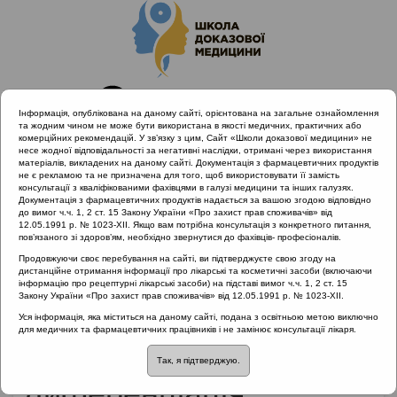
Інформація, опублікована на даному сайті, орієнтована на загальне ознайомлення
та жодним чином не може бути використана в якості медичних, практичних або
комерційних рекомендацій. У зв’язку з цим, Сайт «Школи доказової медицини» не
несе жодної відповідальності за негативні наслідки, отримані через використання
матеріалів, викладених на даному сайті. Документація з фармацевтичних продуктів
не є рекламою та не призначена для того, щоб використовувати її замість
консультації з кваліфікованими фахівцями в галузі медицини та інших галузях.
Головна
Матеріали за МКХ-11
Документація з фармацевтичних продуктів надається за вашою згодою відповідно
04 Порушення імунної системи
до вимог ч.ч. 1, 2 ст. 15 Закону України «Про захист прав споживачів» від
12.05.1991 р. № 1023-XII. Якщо вам потрібна консультація з конкретного питання,
Сучасне уявлення про гіперреактивність. Диференціація
пов’язаного зі здоров’ям, необхідно звернутися до фахівців- професіоналів.
діагнозу
Продовжуючи своє перебування на сайті, ви підтверджуєте свою згоду на
дистанційне отримання інформації про лікарські та косметичні засоби (включаючи
інформацію про рецептурні лікарські засоби) на підставі вимог ч.ч. 1, 2 ст. 15
Закону України «Про захист прав споживачів» від 12.05.1991 р. № 1023-XII.
Сучасне уявлення про
Уся інформація, яка міститься на даному сайті, подана з освітньою метою виключно
для медичних та фармацевтичних працівників і не замінює консультації лікаря.
гіперреактивність.
Так, я підтверджую.
Диференціація