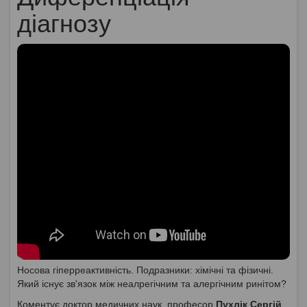
діагнозу
Носова гіперреактивність. Подразники: хімічні та фізичні.
Який існує зв'язок між неалрегічним та алергічним ринітом?
Коментує доктор медичних наук, професор
Пухлік Сергій