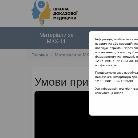
Матеріали за
Нормативні
Інформація, опублікована н
МКХ-11
документи
практичних або комерційних 
наслідки, отримані через ви
призначена для того, щоб ви
Головна
Матеріали за МКХ-11
01 Деякі інфекц
фармацевтичних продуктів на
12.05.1991 р. № 1023-XII. Як
професіоналів.
Продовжуючи своє перебуванн
(включаючи інформацію про ре
Умови призначення 
12.05.1991 р. № 1023-XII.
Уся інформація, яка містить
консультації лікаря.