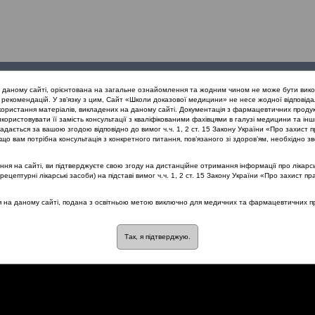
Проведені
Конференції
Партнери
Лек
а даному сайті, орієнтована на загальне ознайомлення та жодним чином не може бути вико
заходи
проекту
рекомендацій. У зв’язку з цим, Сайт «Школи доказової медицини» не несе жодної відповіда
користання матеріалів, викладених на даному сайті. Документація з фармацевтичних продук
користовувати її замість консультації з кваліфікованими фахівцями в галузі медицини та інш
ійні та паразитарні захворювання
Умови призначення антибіотикі
дається за вашою згодою відповідно до вимог ч.ч. 1, 2 ст. 15 Закону України «Про захист п
що вам потрібна консультація з конкретного питання, пов’язаного зі здоров’ям, необхідно зв
я на сайті, ви підтверджуєте свою згоду на дистанційне отримання інформації про лікарсь
цептурні лікарські засоби) на підставі вимог ч.ч. 1, 2 ст. 15 Закону України «Про захист пр
антибіотиків
ся на даному сайті, подана з освітньою метою виключно для медичних та фармацевтичних пра
Так, я підтверджую.