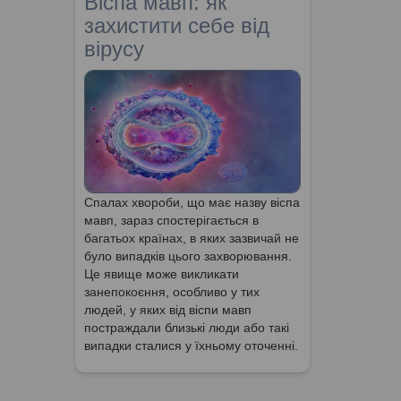
Віспа мавп: як
захистити себе від
вірусу
Спалах хвороби, що має назву віспа
мавп, зараз спостерігається в
багатьох країнах, в яких зазвичай не
було випадків цього захворювання.
Це явище може викликати
занепокоєння, особливо у тих
людей, у яких від віспи мавп
постраждали близькі люди або такі
випадки сталися у їхньому оточенні.