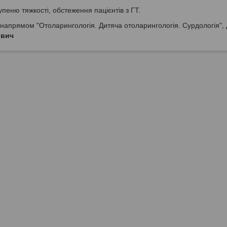
тупеню тяжкості, обстеження пацієнтів з ГТ.
напрямом "Отоларингологія. Дитяча отоларингологія. Сурдологія", 
ович