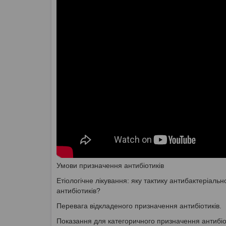
Умови призначення антибіотиків
Етіологічне лікування: яку тактику антибактеріальн
антибіотиків?
Перевага відкладеного призначення антибіотиків.
Показання для категоричного призначення антибіот