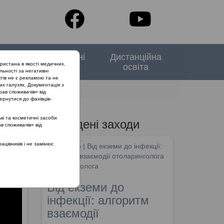
тори
Спеціальні
Дистанційна
ристана в якості медичних,
випуски
освіта
льності за негативні
тів не є рекламою та не
их галузях. Документація з
в
рав споживачів» від
ернутися до фахівців-
кі та косметичні засоби
Проведені заходи
ав споживачів» від
цівників і не замінює
SHDM.info | Від екземи до інфекції:
алгоритм взаємодії отоларинголога
та дерматолога
Від екземи до
інфекції: алгоритм
взаємодії