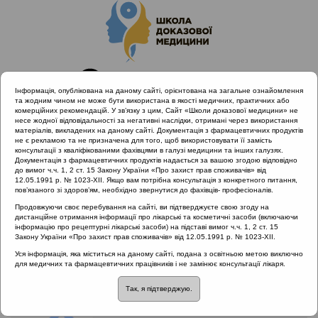
Інформація, опублікована на даному сайті, орієнтована на загальне ознайомлення
та жодним чином не може бути використана в якості медичних, практичних або
комерційних рекомендацій. У зв’язку з цим, Сайт «Школи доказової медицини» не
несе жодної відповідальності за негативні наслідки, отримані через використання
матеріалів, викладених на даному сайті. Документація з фармацевтичних продуктів
не є рекламою та не призначена для того, щоб використовувати її замість
консультації з кваліфікованими фахівцями в галузі медицини та інших галузях.
Головна
Клінічний розбір
Спеціальні випуски
Документація з фармацевтичних продуктів надається за вашою згодою відповідно
Хронічний фарингіт та ларингіт
до вимог ч.ч. 1, 2 ст. 15 Закону України «Про захист прав споживачів» від
12.05.1991 р. № 1023-XII. Якщо вам потрібна консультація з конкретного питання,
пов’язаного зі здоров’ям, необхідно звернутися до фахівців- професіоналів.
Рубрика:
Продовжуючи своє перебування на сайті, ви підтверджуєте свою згоду на
дистанційне отримання інформації про лікарські та косметичні засоби (включаючи
Спеціальні випуски
інформацію про рецептурні лікарські засоби) на підставі вимог ч.ч. 1, 2 ст. 15
Закону України «Про захист прав споживачів» від 12.05.1991 р. № 1023-XII.
Хронічний фарингіт та
Уся інформація, яка міститься на даному сайті, подана з освітньою метою виключно
для медичних та фармацевтичних працівників і не замінює консультації лікаря.
ларингіт
Так, я підтверджую.