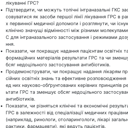
лікуванні ГРС?
Підтвердити, чи можуть топічні інтраназальні ГКС за
совуватися як засоби першої лінії лікування ГРС в р
х первинної медичної допомоги і розглянути, чи існу
клінічно значущі відмінності між різними молекулами
С для інтраназального застосування і режимами доз
ння.
Показати, чи покращує надання пацієнтам освітніх та
формаційних матеріалів результати ГРС та чи зменш
бсяг недоцільного застосування антибіотиків.
Продемонструвати, чи покращує надання лікарям п
сійних освітніх знань та ефективне розповсюдження
ед них науково-обґрунтованих керівних принципів р
ьтати ГРС та зменшує обсяг недоцільного застосува
антибіотиків.
Показати, чи різняться клінічні та економічні результ
ГРС в залежності від спеціалізації медичних працівни
(наприклад, ринологи, отоларингологи, лікарі загальн
рактики, фармацевти), які ведуть пацієнтів.