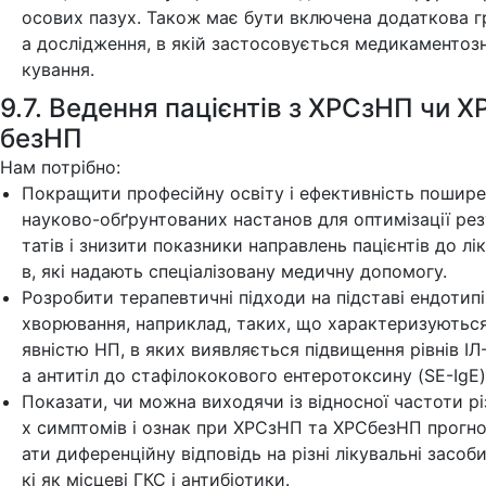
осових пазух. Також має бути включена додаткова г
а дослідження, в якій застосовується медикаментозн
кування.
9.7. Ведення пацієнтів з ХРСзНП чи Х
безНП
Нам потрібно:
Покращити професійну освіту і ефективність пошир
науково-обґрунтованих настанов для оптимізації рез
татів і знизити показники направлень пацієнтів до лік
в, які надають спеціалізовану медичну допомогу.
Розробити терапевтичні підходи на підставі ендотипі
хворювання, наприклад, таких, що характеризуються
явністю НП, в яких виявляється підвищення рівнів ІЛ
а антитіл до стафілококового ентеротоксину (SE-IgE)
Показати, чи можна виходячи із відносної частоти рі
х симптомів і ознак при ХРСзНП та ХРСбезНП прогн
ати диференційну відповідь на різні лікувальні засоби
кі як місцеві ГКС і антибіотики.