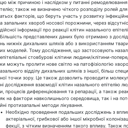
цю між причиною і наслідком у питанні ремоделювання 
телію; також не визначено чіткого розподілу ролей для
атьох факторів, що беруть участь у розвитку інфекційн
а запальних хвороб носової порожнини, через відсутні
дійсної інформації про реакції клітин назального епітелі
Більшість представлених даних було отримано з дослі
нь нижніх дихальних шляхів або з використанням твар
их моделей. Тому дослідження, що застосовують назал
епітеліальні стовбурові клітини людини/клітини-попер
ки можуть пролити нове світло на патофізіологію хворо
азального відділу дихальних шляхів з іншої, більш спец
ної точки зору. Це також дозволить проводити молеку
ні дослідження взаємодії клітин назального епітелію л
и, процесів диференціювання та репарації, а також реа
як на фактори навколишнього середовища, так і на пот
йні протизапальні методи лікування.
Необхідно проведення подальших досліджень з впли
актеріальної, грибкової або іншої мікробної колонізаці
фекції, з чітким визначенням такого впливу. Також п