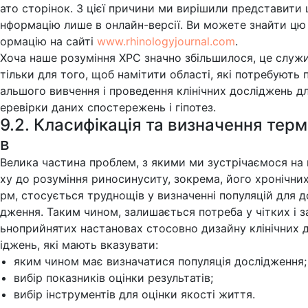
ато сторінок. З цієї причини ми вирішили представити 
нформацію лише в онлайн-версії. Ви можете знайти цю
ормацію на сайті
www.rhinologyjournal.com
.
Хоча наше розуміння ХРС значно збільшилося, це служ
тільки для того, щоб намітити області, які потребують 
альшого вивчення і проведення клінічних досліджень дл
еревірки даних спостережень і гіпотез.
9.2. Класифікація та визначення терм
в
Велика частина проблем, з якими ми зустрічаємося на
ху до розуміння риносинуситу, зокрема, його хронічни
рм, стосується труднощів у визначенні популяцій для д
дження. Таким чином, залишається потреба у чітких і з
ьноприйнятих настановах стосовно дизайну клінічних 
іджень, які мають вказувати:
яким чином має визначатися популяція дослідження;
вибір показників оцінки результатів;
вибір інструментів для оцінки якості життя.