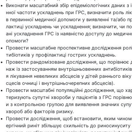
Виконати масштабний збір епідеміологічних даних з 
нної частоти ускладнень при ГРС, визначити роль лік
в первинної медичної допомоги у виявленні та/або п
лактиці ускладнень чи ускладнення; визначити, чи по
ані ускладнення ГРС із наявністю доступу до медично
опомоги?
Провести масштабне проспективне дослідження ролі
тибіотиків у профілактиці гострих ускладнень.
Провести рандомізоване дослідження, що порівнює 
наж із застосуванням внутрішньовенних антибіотиків
я лікування невеликих абсцесів у дітей раннього віку
сцесів очниці і внутрішньочерепних абсцесів).
Провести масштабні популяційні дослідження, що ха
теризують супутні хвороби у пацієнтів з ГРС порівн
и з контрольною групою для виявлення значних супу
хвороб або факторів ризику.
Провести дослідження, щоб встановити, яким чином
ергічний риніт збільшує схильність до риносинуситу і