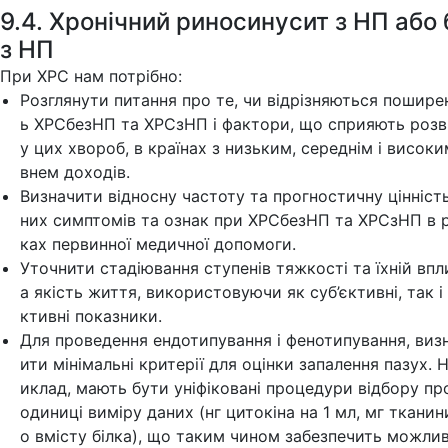
9.4. Хронічний риносинусит з НП або 
з НП
При ХРС нам потрібно:
Розглянути питання про те, чи відрізняються пошире
ь ХРСбезНП та ХРСзНП і фактори, що сприяють розв
у цих хвороб, в країнах з низьким, середнім і високи
внем доходів.
Визначити відносну частоту та прогностичну цінність
них симптомів та ознак при ХРСбезНП та ХРСзНП в 
ках первинної медичної допомоги.
Уточнити стадіювання ступенів тяжкості та їхній впл
а якість життя, використовуючи як суб’єктивні, так і 
ктивні показники.
Для проведення ендотипування і фенотипування, виз
ити мінімальні критерії для оцінки запалення пазух. 
иклад, мають бути уніфіковані процедури відбору про
одиниці виміру даних (нг цитокіна на 1 мл, мг тканин
о вмісту білка), що таким чином забезпечить можлив