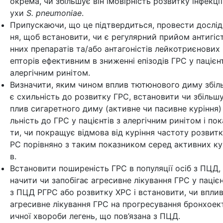
окрема, чи збільшує він імовірність розвитку інфекції
ухи
S. pneumoniae
.
Припускаючи, що це підтвердиться, провести дослі
ня, щоб встановити, чи є регулярний прийом антигіс
нних препаратів та/або антагоністів лейкотриєнових
епторів ефективним в зниженні епізодів ГРС у пацієнт
алергічним ринітом.
Визначити, яким чином вплив тютюнового диму збіл
є схильність до розвитку ГРС, встановити чи збільшу
плив сигаретного диму (активне чи пасивне куріння)
льність до ГРС у пацієнтів з алергічним ринітом і пок
ти, чи покращує відмова від куріння частоту розвитк
РС порівняно з таким показником серед активних ку
в.
Встановити поширеність ГРС в популяції осіб з ПЦД,
начити чи запобігає агресивне лікування ГРС у пацієн
з ПЦД РГРС або розвитку ХРС і встановити, чи впли
агресивне лікування ГРС на прогресування бронхоек
ичної хвороби легень, що пов’язана з ПЦД.