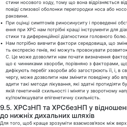
стини носового ходу, тому що вона відрізняється від
повіді слизової оболонки перегородки носа або носо
раковини.
При оцінці симптомів риносинуситу і проведенні об
ення при ХРС нам потрібні кращі інструменти для діа
стики та диференційної діагностики головного болю.
Нам потрібно вивчити фактори середовища, що змі
ть експресію генів, які можуть провокувати розвито
С. Це може дозволити нам почати визначення фактор
що є чинниками хвороби, порівняно з факторами, щ
дифікують перебіг хвороби або загострюють її, і, в с
чергу, може дозволити нам змінити поведінку або в
адити такі методи лікування, які здатні протидіяти б
якій генетичній схильності і міняти у зворотному на
ку/пом’якшувати епігенетичну схильність.
9.5. ХРСзНП та ХРСбезНП у відношен
до нижніх дихальних шляхів
Для того, щоб краще зрозуміти взаємозв’язок між верх