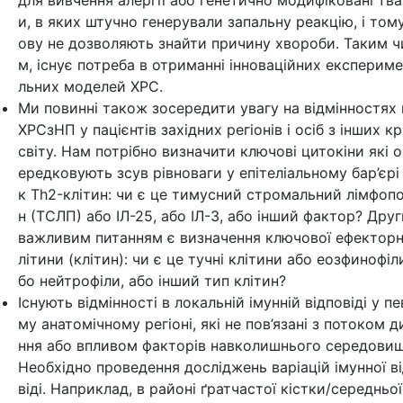
для вивчення алергії або генетично модифіковані тв
и, в яких штучно генерували запальну реакцію, і том
ову не дозволяють знайти причину хвороби. Таким ч
м, існує потреба в отриманні інноваційних експерим
льних моделей ХРС.
Ми повинні також зосередити увагу на відмінностях
ХРСзНП у пацієнтів західних регіонів і осіб з інших кр
світу. Нам потрібно визначити ключові цитокіни які 
ередковують зсув рівноваги у епітеліальному бар’єрі 
к Th2-клітин: чи є це тимусний стромальний лімфоп
н (ТСЛП) або ІЛ-25, або ІЛ-3, або інший фактор? Дру
важливим питанням є визначення ключової ефекторн
літини (клітин): чи є це тучні клітини або еозфинофіли
бо нейтрофіли, або інший тип клітин?
Існують відмінності в локальній імунній відповіді у п
му анатомічному регіоні, які не пов’язані з потоком д
ння або впливом факторів навколишнього середовищ
Необхідно проведення досліджень варіацій імунної в
віді. Наприклад, в районі ґратчастої кістки/середньої