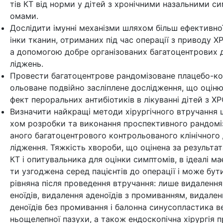
тів КТ від норми у дітей з хронічними назальними с
омами.
Дослідити імунні механізми шляхом більш ефективно
інки тканин, отриманих під час операції з приводу Х
а допомогою добре організованих багатоцентрових 
ліджень.
Провести багатоцентрове рандомізоване плацебо-к
ольоване подвійно засліплене дослідження, що оціню
фект пероральних антибіотиків в лікуванні дітей з ХР
Визначити найкращі методи хірургічного втручання 
хом розробки та виконання проспективного рандомі
аного багатоцентрового контрольованого клінічного
лідження. Тяжкість хвороби, що оцінена за результа
КТ і опитувальника для оцінки симптомів, в ідеалі ма
ти узгоджена серед пацієнтів до операції і може бут
рівняна після проведення втручання: лише видалення
еноїдів, видалення аденоїдів з промиванням, видален
деноїдів без промивання і балонна синусопластика в
ньощелепної пазухи, а також ендоскопічна хірургія 