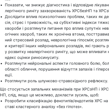
Показати, чи знижує діагностика і відповідне лікуван
лергічного риніту захворюваність ХРСбезНП та ХРС
Дослідити вплив психологічних проблем, таких як д
сія, стрес і тривожність, на суб’єктивні індекси тяжк
хвороби і розглянути питання про вплив супутніх не
огічних хвороб, таких як хронічна втома, посттравм
ний стресовий розлад, неврологічна гіпосмія; розгля
и критерії інших нейрональних розладів, які грають 
у розвитку неалергічного риніту, що може впливати н
ндекс оцінки риносинуситу.
Розглянути нейрональні аспекти головного болю, бо
області обличчя, порушення відчуття запахів і гіперс
еції.
Розглянути роль шлунково-стравохідного рефлюксу.
Що стосується запальних механізмів при ХРСзНП і ХРС
НП, слід, якщо це можливо, докласти зусиль, щоб:
Розробити класифікацію фенотипів/ендотипів ХРС на 
ставі кластерного аналізу «без гіпотез».