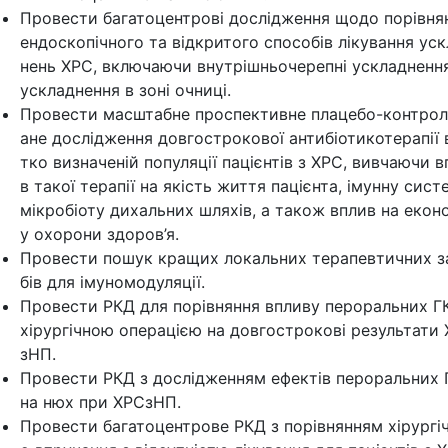
Провести багатоцентрові дослідження щодо порівня
ендоскопічного та відкритого способів лікування ус
нень ХРС, включаючи внутрішньочерепні ускладненн
ускладнення в зоні очниці.
Провести масштабне проспективне плацебо-контро
ане дослідження довгострокової антибіотикотерапії в
тко визначеній популяції пацієнтів з ХРС, вивчаючи в
в такої терапії на якість життя пацієнта, імунну сист
мікробіоту дихальних шляхів, а також вплив на екон
у охорони здоров’я.
Провести пошук кращих локальних терапевтичних з
бів для імуномодуляції.
Провести РКД для порівняння впливу пероральних Г
хірургічною операцією на довгострокові результати
зНП.
Провести РКД з дослідженням ефектів пероральних 
на нюх при ХРСзНП.
Провести багатоцентрове РКД з порівнянням хірургі