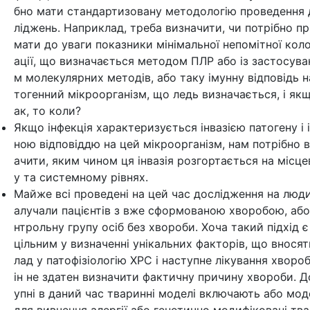
бно мати стандартизовану методологію проведення 
ліджень. Наприклад, треба визначити, чи потрібно п
мати до уваги показники мінімальної непомітної коло
ації, що визначається методом ПЛР або із застосува
м молекулярних методів, або таку імунну відповідь н
тогенний мікроорганізм, що ледь визначається, і як
ак, то коли?
Якщо інфекція характеризується інвазією патогену і 
ною відповіддю на цей мікроорганізм, нам потрібно 
ачити, яким чином ця інвазія розгортається на місц
у та системному рівнях.
Майже всі проведені на цей час дослідження на люди
алучали пацієнтів з вже сформованою хворобою, або
нтрольну групу осіб без хвороби. Хоча такий підхід є
цільним у визначенні унікальних факторів, що вносят
лад у патофізіологію ХРС і наступне лікування хвороб
ін не здатен визначити фактичну причину хвороби. Д
упні в даний час тваринні моделі включають або мод