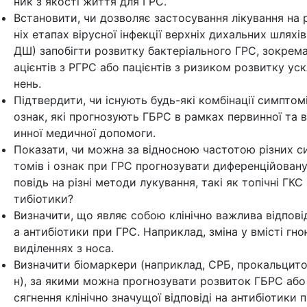
ник з якості життя для ГРС.
Встановити, чи дозволяє застосування лікування на 
ніх етапах вірусної інфекції верхніх дихальних шляхів
ДШ) запобігти розвитку бактеріального ГРС, зокрема
ацієнтів з РГРС або пацієнтів з ризиком розвитку ус
нень.
Підтвердити, чи існують будь-які комбінації симптомі
ознак, які прогнозують ГБРС в рамках первинної та 
инної медичної допомоги.
Показати, чи можна за відносною частотою різних с
томів і ознак при ГРС прогнозувати диференційовану
повідь на різні методи лукування, такі як топічні ГКС 
тибіотики?
Визначити, що являє собою клінічно важлива відпові
а антибіотики при ГРС. Наприклад, зміна у вмісті гно
виділеннях з носа.
Визначити біомаркери (наприклад, СРБ, прокальцито
н), за якими можна прогнозувати розвиток ГБРС або
сягнення клінічно значущої відповіді на антибіотики 