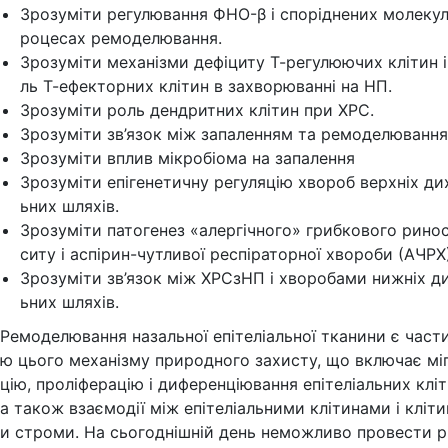
Зрозуміти регулювання ФНО-β і споріднених молекул
роцесах ремоделювання.
Зрозуміти механізми дефіциту Т-регулюючих клітин і
ль Т-ефекторних клітин в захворюванні на НП.
Зрозуміти роль дендритних клітин при ХРС.
Зрозуміти зв’язок між запаленням та ремоделювання
Зрозуміти вплив мікробіома на запалення
Зрозуміти епігенетичну регуляцію хвороб верхніх ди
ьних шляхів.
Зрозуміти патогенез «алергічного» грибкового рино
ситу і аспірин-чутливої респіраторної хвороби (АЧРХ)
Зрозуміти зв’язок між ХРСзНП і хворобами нижніх д
ьних шляхів.
Ремоделювання назальної епітеліальної тканини є част
ю цього механізму природного захисту, що включає мі
цію, проліферацію і диференціювання епітеліальних кліт
а також взаємодії між епітеліальними клітинами і кліт
и строми. На сьогоднішній день неможливо провести р