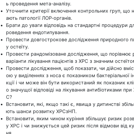
ь проведення мета-аналізу.
Уточнити критерії включення контрольних груп, що 
ають патології ЛОР-органів.
Брати до уваги відповідь на стандартні процедури д
роведення ендотипування.
Провести довгострокове дослідження природного п
у остеїту.
Провести рандомізоване дослідження, що порівнює р
варіанти лікування пацієнтів з ХРС з значним остеїто
Провести дослідження, щоб показати, чи дійсно вміс
ою у виділеннях з носа є показником бактеріальної і
кції і чи може він бути використаний як показник клі
о значущої відповіді на лікування антибіотиками при
С?
Встановити, які, якщо такі є, явища у дитинстві збіл
ють шанси розвитку ХРСзНП.
Встановити, яким чином куріння збільшує ризик роз
у ХРС і чи знижується цей ризик після відмови від ку
ня.