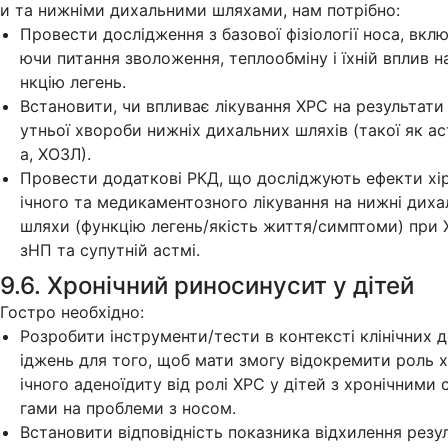
и та нижніми дихальними шляхами, нам потрібно:
Провести дослідження з базової фізіології носа, вкл
ючи питання зволоження, теплообміну і їхній вплив н
нкцію легень.
Встановити, чи впливає лікування ХРС на результати
утньої хвороби нижніх дихальних шляхів (такої як а
а, ХОЗЛ).
Провести додаткові РКД, що досліджують ефекти хі
ічного та медикаментозного лікування на нижні диха
шляхи (функцію легень/якість життя/симптоми) при
зНП та супутній астмі.
9.6. Хронічний риносинусит у дітей
Гостро необхідно:
Розробити інструменти/тести в контексті клінічних 
іджень для того, щоб мати змогу відокремити роль 
ічного аденоїдиту від ролі ХРС у дітей з хронічними 
гами на проблеми з носом.
Встановити відповідність показника відхилення резу