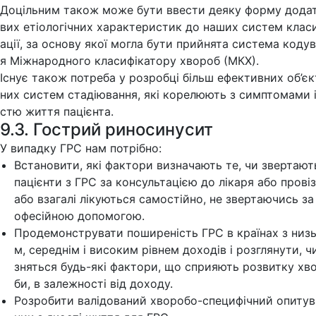
Доцільним також може бути ввести деяку форму дода
вих етіологічних характеристик до наших систем клас
ації, за основу якої могла бути прийнята система коду
я Міжнародного класифікатору хвороб (МКХ).
Існує також потреба у розробці більш ефективних об’є
них систем стадіювання, які корелюють з симптомами і
стю життя пацієнта.
9.3. Гострий риносинусит
У випадку ГРС нам потрібно:
Встановити, які фактори визначають те, чи звертают
пацієнти з ГРС за консультацією до лікаря або прові
або взагалі лікуються самостійно, не звертаючись за
офесійною допомогою.
Продемонструвати поширеність ГРС в країнах з низ
м, середнім і високим рівнем доходів і розглянути, чи
зняться будь-які фактори, що сприяють розвитку хв
би, в залежності від доходу.
Розробити валідований хворобо-специфічний опитув