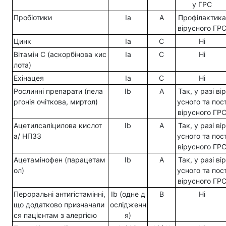
у ГРС
Пробіотики
Ia
A
Профілактика
вірусного ГР
Цинк
Ia
С
Ні
Вітамін С (аскорбінова кис
Ia
С
Ні
лота)
Ехінацея
Ia
С
Ні
Рослинні препарати (пела
Ib
А
Так, у разі вір
ргонія очіткова, миртол)
усного та пос
вірусного ГР
Ацетилсаліцилова кислот
Ib
А
Так, у разі вір
а/ НПЗЗ
усного та пос
вірусного ГР
Ацетамінофен (парацетам
Ib
А
Так, у разі вір
ол)
усного та пос
вірусного ГР
Пероральні антигістамінні,
Ib (одне д
В
Ні
що додатково призначали
ослідженн
ся пацієнтам з алергією
я)