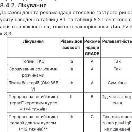
8.4.2. Лікування
Доказові дані та рекомендації стосовно гострого рино
уситу наведені в таблиці 8.1. та таблиці 8.2 Початкове л
ання в залежності від тяжкості захворювання: Див. Рис
к 8.3.
Лікування
Рівень док
Рекоме
Релевантність
азовості
ндація
GRADE
Топічні ГКС
Ia
A
Так
Зрошування сольовими
Ia
A
Так
розчинами
Лізати бактерій (ОМ-85B
Ib
A
Сумнівна
V)
Пероральна антибіотико
II
B
Під час загост
терапії коротким курсо
ення
м (<4 тижнів)
Пероральна антибіотико
Ib
C
Так, виключно
терапії довгим курсом
якщо рівні IgE
(≥12 тижнів)**
не підвищені