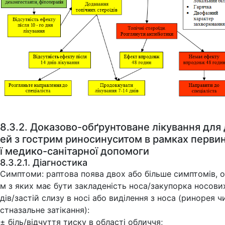
8.3.2. Доказово-обґрунтоване лікування для 
ей з гострим риносинуситом в рамках перви
ї медико-санітарної допомоги
8.3.2.1. Діагностика
Симптоми: раптова поява двох або більше симптомів, 
м з яких має бути закладеність носа/закупорка носови
дів/застій слизу в носі або виділення з носа (ринорея ч
стназальне затікання):
± біль/відчуття тиску в області обличчя;