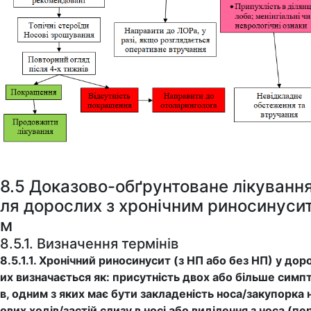
8.5 Доказово-обґрунтоване лікування
ля дорослих з хронічним риносинуси
м
8.5.1. Визначення термінів
8.5.1.1. Хронічний риносинусит (з НП або без НП) у дор
их визначається як: присутність двох або більше симп
в, одним з яких має бути закладеність носа/закупорка 
ових ходів/застій слизу в носі або виділення з носа (пе