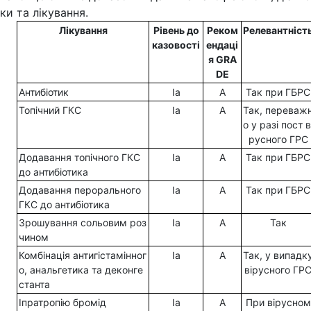
ки та лікування.
Лікування
Рівень до
Реком
Релевантніст
казовості
ендаці
я
GRA
DE
Антибіотик
Ia
A
Так при ГБРС
Топічний ГКС
Ia
A
Так, переваж
о у разі пост в
русного ГРС
Додавання топічного ГКС
Ia
A
Так при ГБРС
до антибіотика
Додавання перорального
Ia
A
Так при ГБРС
ГКС до антибіотика
Зрошування сольовим роз
Ia
A
Так
чином
Комбінація антигістамінног
Ia
A
Так, у випадк
о, анальгетика та деконге
вірусного ГР
станта
Іпратропію бромід
Ia
A
При вірусном