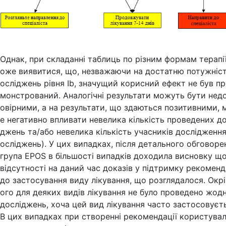
Однак, при складанні таблиць по різним формам терапії
оже виявитися, що, незважаючи на достатню потужніст
осліджень рівня Ib, значущий корисний ефект не був п
монстрований. Аналогічні результати можуть бути нед
овірними, а на результати, що здаються позитивними,
е негативно впливати невелика кількість проведених до
джень та/або невелика кількість учасників дослідження
осліджень). У цих випадках, після детального обговоре
група EPOS в більшості випадків доходила висновку щ
відсутності на даний час доказів у підтримку рекоменд
до застосування виду лікування, що розглядалося. Окрі
ого для деяких видів лікування не було проведено жод
досліджень, хоча цей вид лікування часто застосовуєт
В цих випадках при створенні рекомендації користува