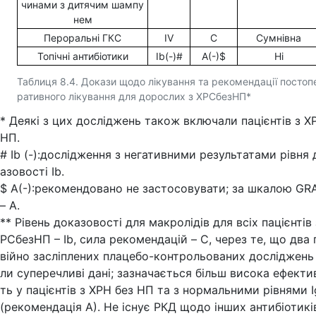
чинами з дитячим шампу
нем
Пероральні ГКС
IV
С
Сумнівна
Топічні антибіотики
Ib(-)#
A(-)$
Ні
Таблиця 8.4. Докази щодо лікування та рекомендації постоп
ративного лікування для дорослих з ХРСбезНП*
* Деякі з цих досліджень також включали пацієнтів з Х
НП.
# Ib (-):дослідження з негативними результатами рівня 
азовості Ib.
$ A(-):рекомендовано не застосовувати; за шкалою GR
– A.
** Рівень доказовості для макролідів для всіх пацієнтів 
РСбезНП – Ib, сила рекомендацій – C, через те, що два
війно засліплених плацебо-контрольованих досліджень
ли суперечливі дані; зазначається більш висока ефекти
ть у пацієнтів з ХРН без НП та з нормальними рівнями 
(рекомендація A). Не існує РКД щодо інших антибіотикі