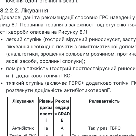
ючення одонтогенної інфекції.
8.2.2.2. Лікування
Доказові дані та рекомендації стосовно ГРС наведені у
лиці 8.1. Первинна терапія в залежності від ступеню тя
сті хвороби описана на Рисунку 8.1):
легкий ступінь (гострий вірусний риносинусит, засту
лікування необхідно почати з симптоматичної допом
(анальгетики, зрошення сольовим розчином, протин
якові засоби, рослинні сполуки);
помірна тяжкість (гострий постпоствірусний риноси
ит): додатково топічні ГКС;
тяжкий ступінь (включає ГБРС): додатково топічні Г
розглянути доцільність антибіотикотерапії.
Лікування
Рівень
Реком
Релевантність
доказ
ендаці
овост
я
GRAD
і
E
Антибіотик
Ia
A
Так у разі ГБРС
Топічний ГКС
Ia
A
Так, переважно у разі поствір