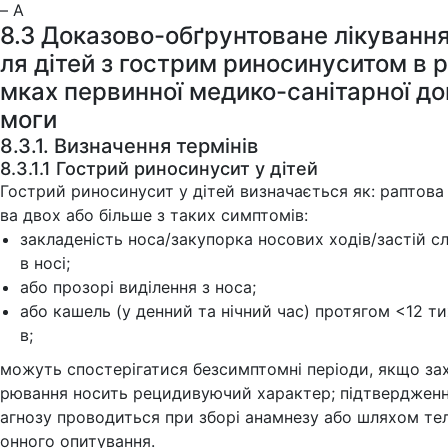
– А
8.3 Доказово-обґрунтоване лікування
ля дітей з гострим риносинуситом в 
мках первинної медико-санітарної до
моги
8.3.1. Визначення термінів
8.3.1.1 Гострий риносинусит у дітей
Гострий риносинусит у дітей визначається як: раптова
ва двох або більше з таких симптомів:
закладеність носа/закупорка носових ходів/застій с
в носі;
або прозорі виділення з носа;
або кашель (у денний та нічний час) протягом <12 ти
в;
можуть спостерігатися безсимптомні періоди, якщо за
рювання носить рецидивуючий характер; підтвердженн
агнозу проводиться при зборі анамнезу або шляхом те
онного опитування.