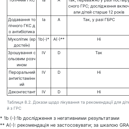
сного ГРС; дослідження вклю
али дітей старше 12 років
Додавання то
Ia
A
Так, у разі ГБРС
пічного ГКС д
о антибіотика
Муколітик (ер
1b(-)*
A(-)**
Ні
достеїн)
Зрошування с
IV
D
Так
ольовим розч
ином
Пероральний
IV
D
Ні
антигістамінн
ий
Деконгестант
IV
D
Ні
Таблиця 8.2. Докази щодо лікування та рекомендації для діт
й з ГРС
* 1b (-):1b дослідження з негативними результатами
** А(-): рекомендація не застосовувати; за шкалою GR