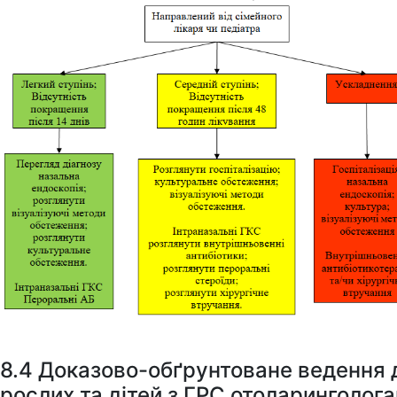
8.4 Доказово-обґрунтоване ведення 
рослих та дітей з ГРС отоларинголог