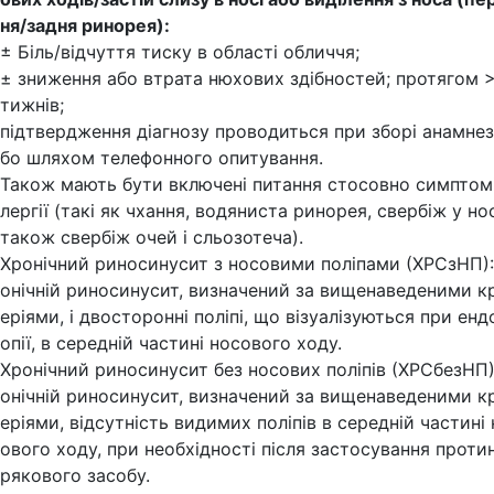
ня/задня ринорея):
± Біль/відчуття тиску в області обличчя;
± зниження або втрата нюхових здібностей; протягом 
тижнів;
підтвердження діагнозу проводиться при зборі анамнез
бо шляхом телефонного опитування.
Також мають бути включені питання стосовно симптомі
лергії (такі як чхання, водяниста ринорея, свербіж у нос
також свербіж очей і сльозотеча).
Хронічний риносинусит з носовими поліпами (ХРСзНП):
онічній риносинусит, визначений за вищенаведеними к
еріями, і двосторонні поліпі, що візуалізуються при енд
опії, в середній частині носового ходу.
Хронічний риносинусит без носових поліпів (ХРСбезНП)
онічній риносинусит, визначений за вищенаведеними к
еріями, відсутність видимих поліпів в середній частині
ового ходу, при необхідності після застосування проти
рякового засобу.