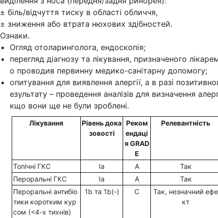
виділення з носа (передня/задня ринорея):
± біль/відчуття тиску в області обличчя,
± зниження або втрата нюхових здібностей.
Ознаки.
Огляд отоларинголога, ендоскопія;
перегляд діагнозу та лікування, призначеного лікаре
о проводив первинну медико-санітарну допомогу;
опитування для виявлення алергії, а в разі позитивно
езультату – проведення аналізів для визначення алергі
кщо вони ще не були зроблені.
Лікування
Рівень дока
Реком
Релевантність
зовості
ендаці
я GRAD
E
Топічні ГКС
Ia
A
Так
Пероральні ГКС
Ia
A
Так
Пероральні антибіо
1b та 1b(-)
C
Так, незначний ефе
тики коротким кур
кт
сом (<4-х тихнів)