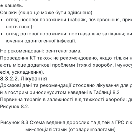
± кашель.
Ознаки (якщо це може бути здійснено)
огляд носової порожнини (набряк, почервоніння, при
ність гною);
огляд ротової порожнини: постназальне затікання; в
ючення одонтогенної інфекції.
Не рекомендовані: рентгенограма.
Проведення КТ також не рекомендовано, якщо тільки 
ають місце додаткові проблеми (тяжкі хвороби, імунос
есія, ускладнення).
8.3.2.2. Лікування
Доказові дані та рекомендації стосовно лікування для 
й з гострим риносинуситом наведені в Таблиці 8.2
Первинна терапія в залежності від тяжкості хвороби: д
Рисунок 8.2.
Рисунок 8.3 Схема ведення дорослих та дітей з ГРС лі
ми-спеціалістами (отоларингологами)