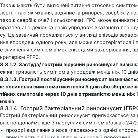
Також мають бути включені питання стосовно симптомі
лергії (такі як чхання, водяниста ринорея, свербіж у нос
також свербіж очей і сльозотеча). ГРС може виникати 
оразово або декілька разів упродовж вказаного період
су. Це зазвичай проявляється у вигляді епізодів захво
ння впродовж одного року, але може спостерігатися і 
е зникнення симптомів між епізодами захворювання, щ
критерієм РГРС.
8.3.1.2. Застуда/ гострий вірусний риносинусит визнач
ся як:
тривалість симптомів упродовж менш ніж 10 днів
8.3.1.3. Гострий поствірусний риносинусит визначаєтьс
к: посилення симптоматики після 5 днів або збереженн
тійких симптомів через 10 днів з тривалістю менш ніж 
ижнів.
8.3.1.4. Гострий бактеріальний риносинусит (ГБР
Гострий бактеріальний риносинусит припускається за 
вністю щонайменше 3 наступних симптомів/ознак(247):
прозорі виділення з носа (переважно з однієї сторони
присутність гнійних виділень у носовій порожнині;