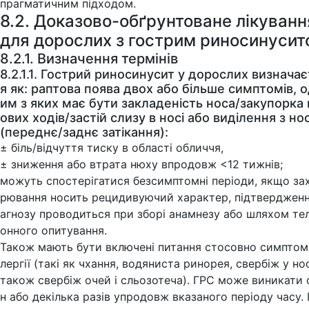
прагматичним підходом.
8.2. Доказово-обґрунтоване лікуванн
для дорослих з гострим риносинусит
8.2.1. Визначення термінів
8.2.1.1. Гострий риносинусит у дорослих визначає
я як: раптова поява двох або більше симптомів, 
им з яких має бути закладеність носа/закупорка
ових ходів/застій слизу в носі або виділення з но
(переднє/заднє затікання):
± біль/відчуття тиску в області обличчя,
± зниження або втрата нюху впродовж <12 тижнів;
можуть спостерігатися безсимптомні періоди, якщо за
рювання носить рецидивуючий характер, підтвердженн
агнозу проводиться при зборі анамнезу або шляхом те
онного опитування.
Також мають бути включені питання стосовно симптомі
лергії (такі як чхання, водяниста ринорея, свербіж у нос
також свербіж очей і сльозотеча). ГРС може виникати
н або декілька разів упродовж вказаного періоду часу.