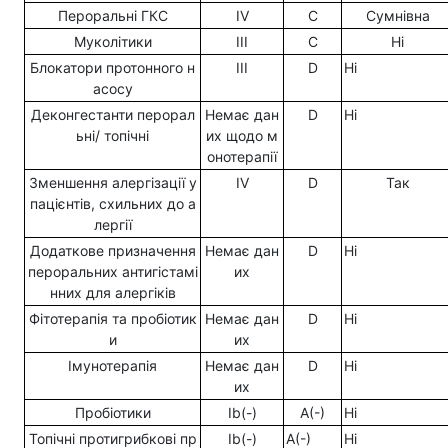
Пероральні ГКС
IV
C
Сумнівна
Муколітики
III
C
Ні
Блокатори протонного н
III
D
Ні
асосу
Деконгестанти перорал
Немає дан
D
Ні
ьні/ топічні
их щодо м
онотерапії
Зменшення алергізації у
IV
D
Так
пацієнтів, схильних до а
лергії
Додаткове призначення
Немає дан
D
Ні
пероральних антигістамі
их
нних для алергіків
Фітотерапія та пробіотик
Немає дан
D
Ні
и
их
Імунотерапія
Немає дан
D
Ні
их
Пробіотики
Ib(-)
A(-)
Ні
Топічні протигрибкові пр
Ib(-)
A(-)
Ні