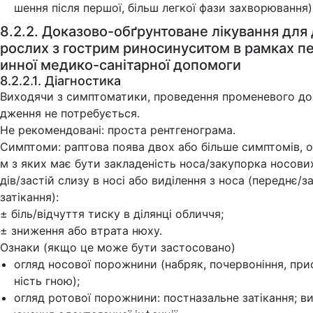
шення після першої, більш легкої фази захворювання)
8.2.2. Доказово-обґрунтоване лікування для
рослих з гострим риносинуситом в рамках п
инної медико-санітарної допомоги
8.2.2.1. Діагностика
Виходячи з симптоматики, проведення променевого до
дження не потребується.
Не рекомендовані: проста рентгенограма.
Симптоми: раптова поява двох або більше симптомів, 
м з яких має бути закладеність носа/закупорка носови
дів/застій слизу в носі або виділення з носа (переднє/з
затікання):
± біль/відчуття тиску в ділянці обличчя;
± зниження або втрата нюху.
Ознаки (якщо це може бути застосовано)
огляд носової порожнини (набряк, почервоніння, при
ність гною);
огляд ротової порожнини: постназальне затікання; в