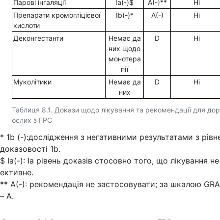
Парові інгаляції
Ia(-)$
А(-)**
Ні
Препарати кромогліцієвої
Ib(-)*
А(-)
Ні
кислоти
Деконгестанти
Немає да
D
Ні
них щодо
монотера
пії
Муколітики
Немає да
D
Ні
них
Таблиця 8.1. Докази щодо лікування та рекомендації для дор
ослих з ГРС
* 1b (-):дослідження з негативними результатами з рівн
доказовості 1b.
$ Ia(-): Ia рівень доказів стосовно того, що лікування не
ективне.
** А(-): рекомендація не застосовувати; за шкалою GR
– А.