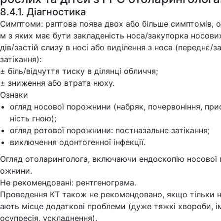
8.4.1. Діагностика
Симптоми: раптова поява двох або більше симптомів, 
м з яких має бути закладеність носа/закупорка носови
дів/застій слизу в носі або виділення з носа (переднє/з
затікання):
± біль/відчуття тиску в ділянці обличчя;
± зниження або втрата нюху.
Ознаки
огляд носової порожнини (набряк, почервоніння, при
ність гною);
огляд ротової порожнини: постназальне затікання;
виключення одонтогенної інфекції.
Огляд отоларинголога, включаючи ендоскопію носової 
ожнини.
Не рекомендовані: рентгенограма.
Проведення КТ також не рекомендовано, якщо тільки 
ають місце додаткові проблеми (дуже тяжкі хвороби, і
осупресія, ускладнення).