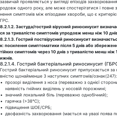
зазвичай проявляється у вигляді епізодів захворювання
родовж одного року, але може спостерігатися і повне 
нення симптомів між епізодами хвороби, що є критеріє
ГРС.
8.2.1.2. Застуда/гострий вірусний риносинусит визнача
ся за тривалістю симптомів упродовж менш ніж 10 днів
8.2.1.3. Гострий поствірусний риносинусит визначаєтьс
к: посилення симптоматики після 5 днів або збереженн
тійких симптомів через 10 днів з тривалістю менш ніж 
ижнів.
8.2.1.4. Гострий бактеріальний риносинусит (ГБР
Гострий бактеріальний риносинусит припускається за 
вністю щонайменше 3 наступних симптомів/ознак(247):
прозорі виділення з носа (переважно з однієї сторони
наявність гнійних виділень у носовій порожнині;
значний локальний біль (переважно однобічний);
гарячка (>38°C);
підвищення ШОЕ/СРБ;
двофазність захворювання (мається на увазі поява п