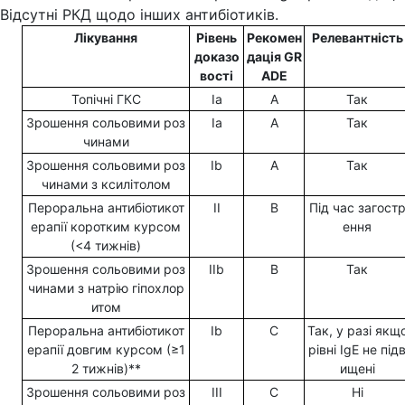
Відсутні РКД щодо інших антибіотиків.
Лікування
Рівень
Рекомен
Релевантність
доказо
дація
GR
вості
ADE
Топічні ГКС
Ia
A
Так
Зрошення сольовими роз
Ia
A
Так
чинами
Зрошення сольовими роз
Ib
A
Так
чинами з ксилітолом
Пероральна антибіотикот
II
В
Під час загост
ерапії коротким курсом
ення
(<4 тижнів)
Зрошення сольовими роз
IIb
В
Так
чинами з натрію гіпохлор
итом
Пероральна антибіотикот
Ib
С
Так, у разі якщ
ерапії довгим курсом (≥1
рівні IgE не під
2 тижнів)**
ищені
Зрошення сольовими роз
III
С
Ні