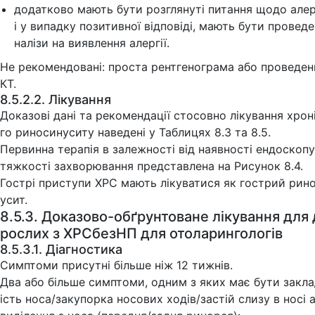
додатково мають бути розглянуті питання щодо алерг
і у випадку позитивної відповіді, мають бути проведе
налізи на виявлення алергії.
Не рекомендовані: проста рентгенограма або проведен
КТ.
8.5.2.2. Лікування
Доказові дані та рекомендації стосовно лікування хрон
го риносинуситу наведені у Таблицях 8.3 та 8.5.
Первинна терапія в залежності від наявності ендоскопу
тяжкості захворювання представлена на Рисунок 8.4.
Гострі приступи ХРС мають лікуватися як гострий рин
усит.
8.5.3. Доказово-обґрунтоване лікування для
рослих з ХРСбезНП для отоларингологів
8.5.3.1. Діагностика
Симптоми присутні більше ніж 12 тижнів.
Два або більше симптоми, одним з яких має бути закл
ість носа/закупорка носових ходів/застій слизу в носі 