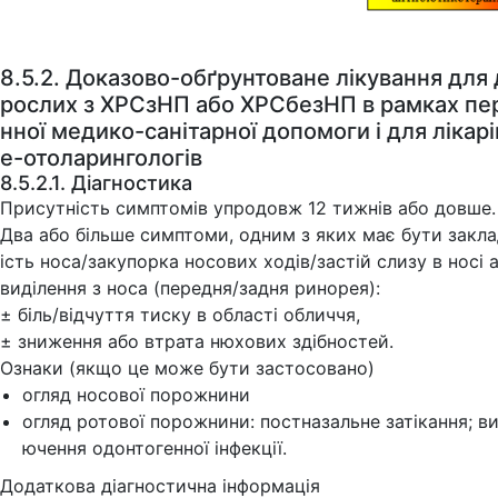
8.5.2. Доказово-обґрунтоване лікування для
рослих з ХРСзНП або ХРСбезНП в рамках пе
нної медико-санітарної допомоги і для лікарі
е-отоларингологів
8.5.2.1. Діагностика
Присутність симптомів упродовж 12 тижнів або довше.
Два або більше симптоми, одним з яких має бути закл
ість носа/закупорка носових ходів/застій слизу в носі 
виділення з носа (передня/задня ринорея):
± біль/відчуття тиску в області обличчя,
± зниження або втрата нюхових здібностей.
Ознаки (якщо це може бути застосовано)
огляд носової порожнини
огляд ротової порожнини: постназальне затікання; в
ючення одонтогенної інфекції.
Додаткова діагностична інформація