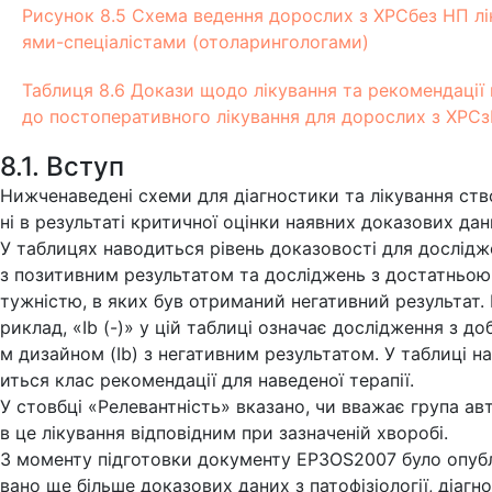
Рисунок 8.5 Схема ведення дорослих з ХРСбез НП лі
ями-спеціалістами (отоларингологами)
Таблиця 8.6 Докази щодо лікування та рекомендації
до постоперативного лікування для дорослих з ХРС
8.1. Вступ
Нижченаведені схеми для діагностики та лікування ст
ні в результаті критичної оцінки наявних доказових дан
У таблицях наводиться рівень доказовості для дослідж
з позитивним результатом та досліджень з достатньою
тужністю, в яких був отриманий негативний результат.
риклад, «Ib (-)» у цій таблиці означає дослідження з до
м дизайном (Ib) з негативним результатом. У таблиці н
иться клас рекомендації для наведеної терапії.
У стовбці «Релевантність» вказано, чи вважає група ав
в це лікування відповідним при зазначеній хворобі.
З моменту підготовки документу EP3OS2007 було опуб
вано ще більше доказових даних з патофізіології, діагн