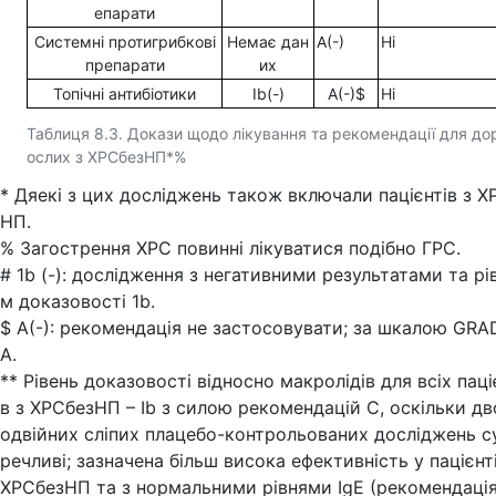
епарати
Системні протигрибкові
Немає дан
A(-)
Ні
препарати
их
Топічні антибіотики
Ib(-)
A(-)$
Ні
Таблиця 8.3. Докази щодо лікування та рекомендації для до
ослих з ХРСбезНП*%
* Дяекі з цих досліджень також включали пацієнтів з Х
НП.
% Загострення ХРС повинні лікуватися подібно ГРС.
# 1b (-): дослідження з негативними результатами та рі
м доказовості 1b.
$ А(-): рекомендація не застосовувати; за шкалою GRA
А.
** Рівень доказовості відносно макролідів для всіх паці
в з ХРСбезНП – Ib з силою рекомендацій С, оскільки дв
одвійних сліпих плацебо-контрольованих досліджень с
речливі; зазначена більш висока ефективність у пацієнті
ХРСбезНП та з нормальними рівнями IgE (рекомендація